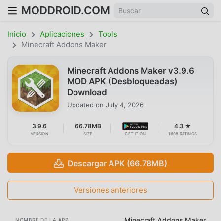
MODDROID.COM
Inicio
Aplicaciones
Tools
Minecraft Addons Maker
Minecraft Addons Maker v3.9.6
MOD APK (Desbloqueadas)
Download
Updated on
July 4, 2026
3.9.6
66.78MB
4.3 ★
VERSION
SIZE
GET IT ON
1698 RATINGS
Descargar APK (66.78MB)
Versiones anteriores
Minecraft Addons Maker
NOMBRE DE LA APP