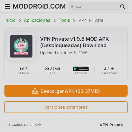
MODDROID.COM
Inicio
Aplicaciones
Tools
VPN Private
VPN Private v1.9.5 MOD APK
(Desbloqueadas) Download
Updated on
June 6, 2025
1.9.5
23.37MB
4.3 ★
VERSION
SIZE
GET IT ON
1698 RATINGS
Descargar APK (23.37MB)
Versiones anteriores
VPN Private
NOMBRE DE LA APP