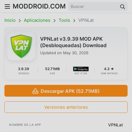
MODDROID.COM
Inicio
Aplicaciones
Tools
VPNLat
VPNLat v3.9.39 MOD APK
(Desbloqueadas) Download
Updated on
May 30, 2026
3.9.39
52.71MB
4.3 ★
VERSION
SIZE
GET IT ON
1698 RATINGS
Descargar APK (52.71MB)
Versiones anteriores
VPNLat
NOMBRE DE LA APP