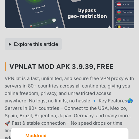
Explore this article
VPNLAT MOD APK 3.9.39, FREE
VPN.lat is a fast, unlimited, and secure free VPN proxy with
servers in 80+ countries across all continents, giving you
online freedom, privacy, and unrestricted access
anywhere. No logs, no limits, no hassle.🔹 Key Features🌎
Servers in 80+ countries – Connect to the USA, Mexico,
Spain, Brazil, Argentina, Japan, Germany, and many more.
🚀 Fast & stable connection – No speed drops or time
limits. 🔒 Complete privacy protection – Hide your IP
Moddroid
address and browse the web anonymously. 🚦 Split