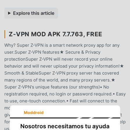
Explore this article
Z-VPN MOD APK 7.7.763, FREE
Why? Super Z-VPN is a smart network proxy app for any
user.Super Z-VPN features★ Secure & Privacy
protectionSuper Z-VPN will never record your online
behavior and will never upload your privacy information!★
Smooth & StableSuper Z-VPN proxy server has covered
many regions of the world, and many proxy servers.★
Super Z-VPN's unique features (our strengths)• No
registration required, no login or password required.• Easy
to use, one-touch connection.• Fast will connect to the
most recent VPN proxy server.Try it now.Don't forget to
Moddroid
give us a 5-Star (★ ★ ★ ★ ★) rating, if you like us.Don't
forget to share it with your friends, if you would like to help
Nosotros necesitamos tu ayuda
us.