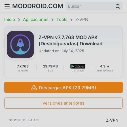
MODDROID.COM
Inicio
Aplicaciones
Tools
Z-VPN
Z-VPN v7.7.763 MOD APK
(Desbloqueadas) Download
Updated on
July 14, 2025
7.7.763
23.79MB
4.3 ★
VERSION
SIZE
GET IT ON
1698 RATINGS
Descargar APK (23.79MB)
Versiones anteriores
Z-VPN
NOMBRE DE LA APP