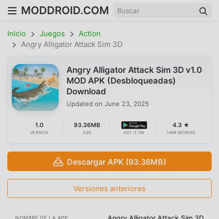
MODDROID.COM
Inicio
Juegos
Action
Angry Alligator Attack Sim 3D
Angry Alligator Attack Sim 3D v1.0
MOD APK (Desbloqueadas)
Download
Updated on
June 23, 2025
1.0
93.36MB
4.3 ★
VERSION
SIZE
GET IT ON
1698 RATINGS
Descargar APK (93.36MB)
Versiones anteriores
Angry Alligator Attack Sim 3D
NOMBRE DE LA APP