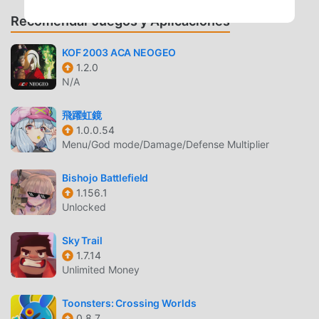
deAngry Alligator Attack Sim 3D1.0gratis, sino que también
Recomendar Juegos y Aplicaciones
proporciona Free mod gratis, ayudándote a ahorrar la tarea
mecánica repetitiva en el juego, así que puedes
KOF 2003 ACA NEOGEO
concentrarte en disfrutar la alegría que trae el juego en sí.
1.2.0
moddroid promete que cualquier mod de Angry Alligator
N/A
Attack Sim 3D no cobrará a los jugadores ninguna tarifa, y
es 100% seguro, disponible y de instalación gratuita.
飛躍虹鏡
1.0.0.54
Simplemente descargue el cliente moddroid, puede
Menu/God mode/Damage/Defense Multiplier
descargar e instalar Angry Alligator Attack Sim 3D 1.0 con
un solo clic. ¡Qué estás esperando, descarga moddroid y
Bishojo Battlefield
juega!
1.156.1
Unlocked
JUGABILIDAD ÚNICA
Sky Trail
Angry Alligator Attack Sim 3D Como un popular juego de
1.7.14
action , su jugabilidad única lo ha ayudado a ganar una
Unlimited Money
gran cantidad de fanáticos en todo el mundo. A diferencia
de los juegos tradicionales de action , en Angry Alligator
Toonsters: Crossing Worlds
Attack Sim 3D, solo necesitas pasar por el tutorial para
0.8.7