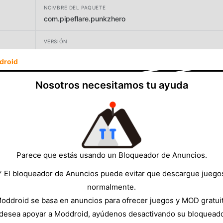
NOMBRE DEL PAQUETE
com.pipeflare.punkzhero
VERSIÓN
1.2
droid
DESARROLLADOR
Nosotros necesitamos tu ayuda
PipeFlare Games
TAMAÑO
136.96MB
Parece que estás usando un Bloqueador de Anuncios.
* El bloqueador de Anuncios puede evitar que descargue juego
normalmente.
oddroid se basa en anuncios para ofrecer juegos y MOD gratui
 desea apoyar a Moddroid, ayúdenos desactivando su bloquead