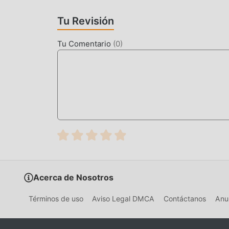
más juegos de mod populares gratuitos esperan
Tu Revisión
Tu Comentario
(
0
)
Acerca de Nosotros
Términos de uso
Aviso Legal DMCA
Contáctanos
Anun