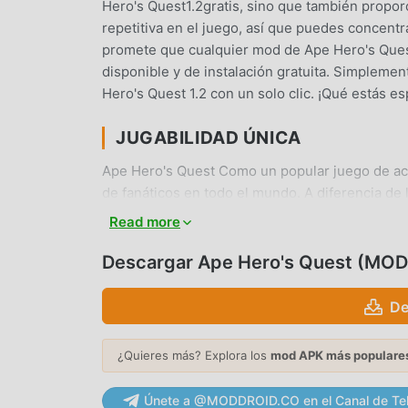
Hero's Quest1.2gratis, sino que también propor
repetitiva en el juego, así que puedes concentra
promete que cualquier mod de Ape Hero's Quest
disponible y de instalación gratuita. Simpleme
Hero's Quest 1.2 con un solo clic. ¡Qué estás 
JUGABILIDAD ÚNICA
Ape Hero's Quest Como un popular juego de acti
de fanáticos en todo el mundo. A diferencia de 
necesitas pasar por el tutorial para principiant
Read more
de la alegría que brinda el clásico action jueg
especialmente una plataforma para los amantes 
Descargar Ape Hero's Quest (MOD
compartir con todos los amantes de los juegos
moddroid y disfrute del juego action con todos 
De
HERMOSA PANTALLA
¿Quieres más? Explora los
mod APK más populare
Al igual que los juegos tradicionales de action ,
Únete a @MODDROID.CO en el Canal de Te
mapas y personajes de alta calidad hacen que A