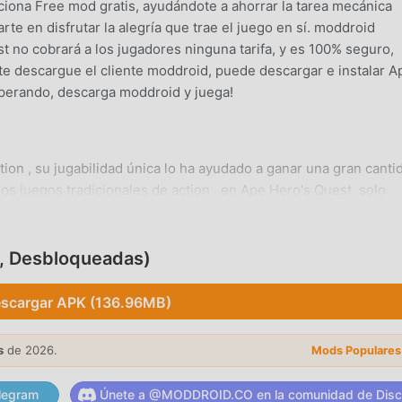
ciona Free mod gratis, ayudándote a ahorrar la tarea mecánica
rte en disfrutar la alegría que trae el juego en sí. moddroid
 no cobrará a los jugadores ninguna tarifa, y es 100% seguro,
nte descargue el cliente moddroid, puede descargar e instalar A
esperando, descarga moddroid y juega!
on , su jugabilidad única lo ha ayudado a ganar una gran canti
los juegos tradicionales de action , en Ape Hero's Quest, solo
es, por lo que puedes comenzar fácilmente todo el juego y disfru
os Ape Hero's Quest 1.2. Al mismo tiempo, moddroid ha creado
de los juegos de la action , lo que le permite comunicarse y
, Desbloqueadas)
 de la action de todo el mundo. ¿Qué está esperando? Únase a
los socios globales venga feliz
scargar APK (136.96MB)
s
de 2026.
Mods Populares
 Ape Hero's Quest tiene un estilo artístico único, y sus gráficos,
legram
Únete a @MODDROID.CO en la comunidad de Disc
pe Hero's Quest atraiga a muchos action fanáticos, y en