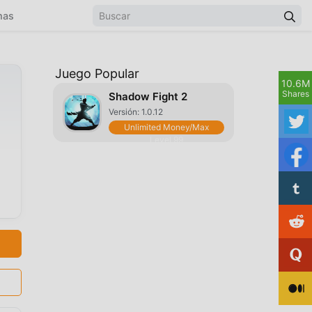
mas
Juego Popular
10.6M
Shares
Shadow Fight 2
Versión: 1.0.12
Unlimited Money/Max
Level 99