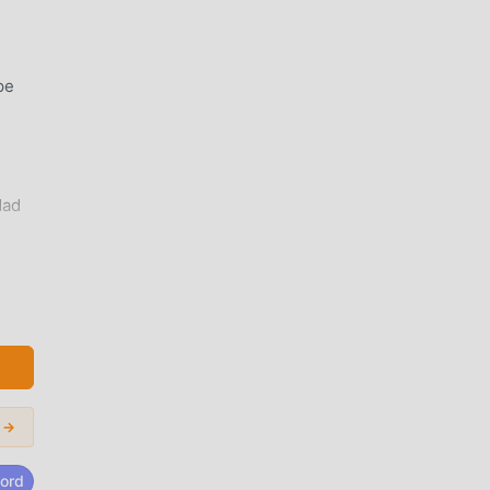
pe
dad
tar
 →
ord