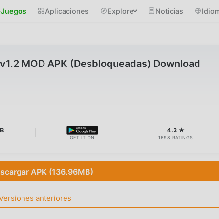
Juegos
Aplicaciones
Explore
Noticias
Idio
 v1.2 MOD APK (Desbloqueadas) Download
MB
4.3 ★
GET IT ON
1698 RATINGS
scargar APK (136.96MB)
Versiones anteriores