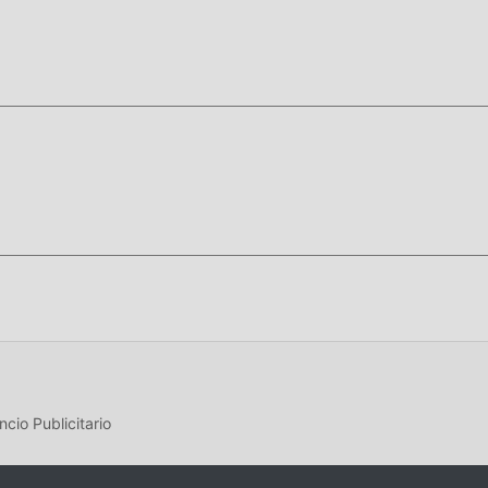
do a jugar, que esperas, descárgalo ya!"
cio Publicitario