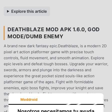
Explore this article
DEATHBLAZE MOD APK 1.6.0, GOD
MODE/DUMB ENEMY
A brand new dark fantasy epic.Deathblaze, is a modern 2D
pixel art action platformer game with precise touch
controls, fluid movement, and smooth animation. Explore
epic levels and defeat tough bosses. Upgrade your warrior,
swords, armors and plunge into the darkness and
experience the great pocket sized souls-like action
platformer game of the ages. Fight with formidable
enemies, epic boss fights, improve your knight and save
the abandoned lands. Fight your way with your hero
Moddroid
through hordes of evil wizards, knights, dragons, creatures
and dive into action platformer game. Choose from a cast
Nosotros necesitamos tu ayuda
of four unique weapons each representing a vastly