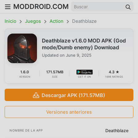
MODDROID.COM
Inicio
Juegos
Action
Deathblaze
Deathblaze v1.6.0 MOD APK (God
mode/Dumb enemy) Download
Updated on
June 9, 2025
1.6.0
171.57MB
4.3 ★
VERSION
SIZE
GET IT ON
1698 RATINGS
Descargar APK (171.57MB)
Versiones anteriores
Deathblaze
NOMBRE DE LA APP