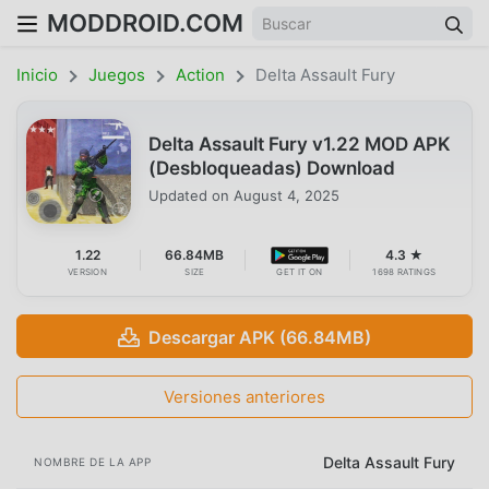
MODDROID.COM
Inicio
Juegos
Action
Delta Assault Fury
Delta Assault Fury v1.22 MOD APK
(Desbloqueadas) Download
Updated on
August 4, 2025
1.22
66.84MB
4.3 ★
VERSION
SIZE
GET IT ON
1698 RATINGS
Descargar APK (66.84MB)
Versiones anteriores
Delta Assault Fury
NOMBRE DE LA APP