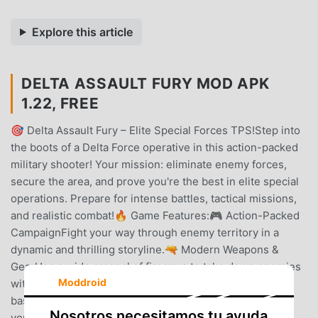
Explore this article
DELTA ASSAULT FURY MOD APK
1.22, FREE
🎯 Delta Assault Fury – Elite Special Forces TPS!Step into
the boots of a Delta Force operative in this action-packed
military shooter! Your mission: eliminate enemy forces,
secure the area, and prove you're the best in elite special
operations. Prepare for intense battles, tactical missions,
and realistic combat!🔥 Game Features:🎮 Action-Packed
CampaignFight your way through enemy territory in a
dynamic and thrilling storyline.🔫 Modern Weapons &
GearUse a wide arsenal of firearms to take down enemies
Moddroid
with precision and power.🎯 Scoring SystemEarn points
based on accuracy, speed, and weapon usage to prove
Nosotros necesitamos tu ayuda
your combat skills.📦 Ammo & PickupsSearch for