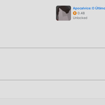
n disfrutar plenamente la felicidad que trae Fortress Frontline
Apocalvice: O Último
0.48
Unlocked
s usuarios pasen mucho tiempo para acumular su
s tanto la característica como la diversión del juego, pero al m
blemente hace que la gente se sienta cansada, pero ahora, la
quí, no necesita gastar la mayor parte de su energía y repetir l
 pueden ayudarlo fácilmente a omitir este proceso, lo que lo a
en sí.
ara instalar la aplicación moddroid, puede descargar directam
5.2.40 en el paquete de instalación de moddroid con un solo clic
erando a jugar, que esperas, descárgalo ya!"