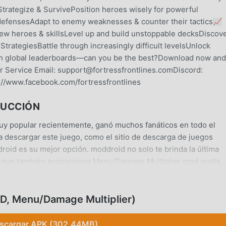
Strategize & SurvivePosition heroes wisely for powerful
 defensesAdapt to enemy weaknesses & counter their tactics📈
ew heroes & skillsLevel up and build unstoppable decksDiscov
trategiesBattle through increasingly difficult levelsUnlock
n global leaderboards—can you be the best?Download now and
 Service Email: support@fortressfrontlines.comDiscord:
//www.facebook.com/fortressfrontlines
DUCCIÓN
uy popular recientemente, ganó muchos fanáticos en todo el
 descargar este juego, como el sitio de descarga de juegos
oid es su mejor opción. moddroid no solo te brinda la última
no que también proporciona Menu/Damage Multiplier mod gratis,
a en el juego, así que puedes concentrarte en disfrutar la alegr
cualquier mod de Fortress Frontlines no cobrará a los jugadore
de instalación gratuita. Simplemente descargue el cliente moddr
OD, Menu/Damage Multiplier)
 5.2.40 con un solo clic. ¡Qué estás esperando, descarga moddro
scargar APK (302.44MB)