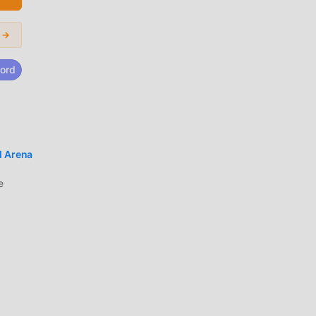
 →
tidad
ord
tar
ado
l Arena
e
s,
 ha
 que