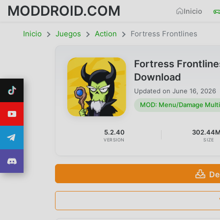
MODDROID.COM
Inicio
Inicio
Juegos
Action
Fortress Frontlines
Fortress Frontli
Download
Updated on
June 16, 2026
MOD: Menu/Damage Multip
5.2.40
302.44
VERSION
SIZE
De