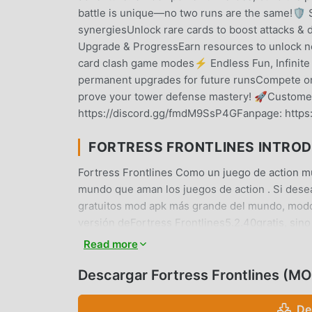
battle is unique—no two runs are the same!🛡️ 
synergiesUnlock rare cards to boost attacks &
Upgrade & ProgressEarn resources to unlock n
card clash game modes⚡ Endless Fun, Infinite S
permanent upgrades for future runsCompete o
prove your tower defense mastery! 🚀Customer
https://discord.gg/fmdM9SsP4GFanpage: https:
FORTRESS FRONTLINES INTRO
Fortress Frontlines Como un juego de action m
mundo que aman los juegos de action . Si desea
gratuitos mod apk más grande del mundo, moddr
versión deFortress Frontlines5.2.40gratis, si
ayudándote a ahorrar la tarea mecánica repetitiv
Read more
que trae el juego en sí. moddroid promete que 
ninguna tarifa, y es 100% seguro, disponible y 
Descargar Fortress Frontlines (M
puede descargar e instalar Fortress Frontlines
juega!
De