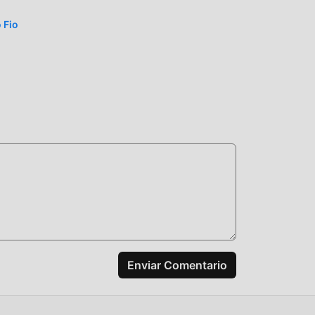
s
 Fio
ismo
a
yuda
ente
, y
Enviar Comentario