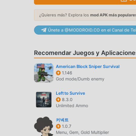
JUGABILIDAD ÚNICA
¿Quieres más? Explora los
mod APK más populare
Fortress Frontlines Como un popular juego de a
Únete a @MODDROID.CO en el Canal de Te
de fanáticos en todo el mundo. A diferencia de l
necesitas pasar por el tutorial para principiant
de la alegría que brinda el clásico action jueg
Recomendar Juegos y Aplicacione
especialmente una plataforma para los amantes 
compartir con todos los amantes de los juegos
American Block Sniper Survival
moddroid y disfrute del juego action con todos 
1.146
God mode/Dumb enemy
HERMOSA PANTALLA
Al igual que los juegos tradicionales de action , 
Left to Survive
8.3.0
mapas y personajes de alta calidad hacen que Fo
Unlimited Ammo
comparación con los juegos tradicionales de act
actualizado y ha realizado mejoras audaces. Co
커넥트
mejorado mucho. Mientras conserva el estilo ori
1.0.7
usuario, y hay muchos tipos diferentes de telé
Menu, Gem, Gold Multiplier