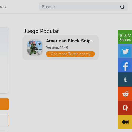
mas
Juego Popular
10.6M
Shares
American Block Sniper Survival
Versión: 1.146
God mode/Dumb enemy