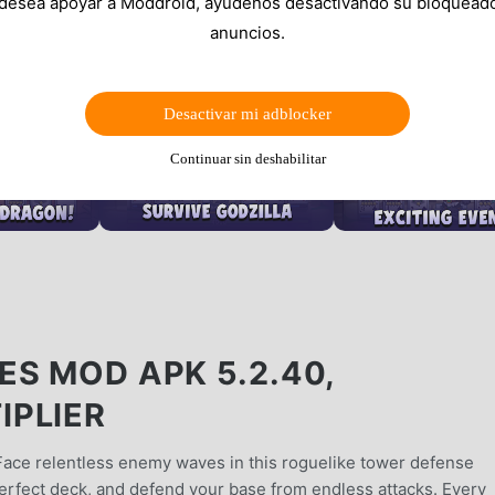
 desea apoyar a Moddroid, ayúdenos desactivando su bloquead
anuncios.
Desactivar mi adblocker
Continuar sin deshabilitar
ES MOD APK 5.2.40,
IPLIER
ace relentless enemy waves in this roguelike tower defense
erfect deck, and defend your base from endless attacks. Every