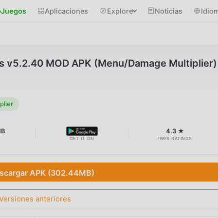
Juegos
Aplicaciones
Explore
Noticias
Idio
nes v5.2.40 MOD APK (Menu/Damage Multiplier)
lier
MB
4.3 ★
GET IT ON
1698 RATINGS
scargar APK (302.44MB)
Versiones anteriores