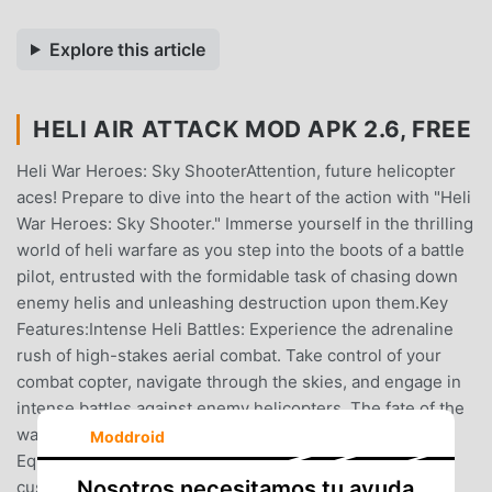
Explore this article
HELI AIR ATTACK MOD APK 2.6, FREE
Heli War Heroes: Sky ShooterAttention, future helicopter
aces! Prepare to dive into the heart of the action with "Heli
War Heroes: Sky Shooter." Immerse yourself in the thrilling
world of heli warfare as you step into the boots of a battle
pilot, entrusted with the formidable task of chasing down
enemy helis and unleashing destruction upon them.Key
Features:Intense Heli Battles: Experience the adrenaline
rush of high-stakes aerial combat. Take control of your
combat copter, navigate through the skies, and engage in
intense battles against enemy helicopters. The fate of the
war rests in your skilled hands!Customizable Gunship:
Moddroid
Equip yourself with the most advanced and highly
Nosotros necesitamos tu ayuda
customizable gunship machine ever built. Loaded with