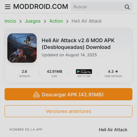
MODDROID.COM
Inicio
Juegos
Action
Heli Air Attack
Heli Air Attack v2.6 MOD APK
(Desbloqueadas) Download
Updated on
August 14, 2025
2.6
42.91MB
4.3 ★
VERSION
SIZE
GET IT ON
1698 RATINGS
Descargar APK (42.91MB)
Versiones anteriores
Heli Air Attack
NOMBRE DE LA APP