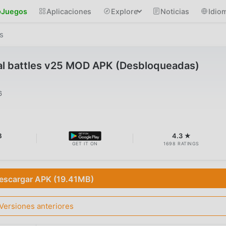
Juegos
Aplicaciones
Explore
Noticias
Idio
s
eal battles v25 MOD APK (Desbloqueadas)
6
B
4.3 ★
GET IT ON
1698 RATINGS
escargar APK (19.41MB)
Versiones anteriores