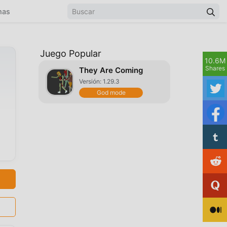
mas
Juego Popular
10.6M
Shares
They Are Coming
Versión: 1.29.3
God mode