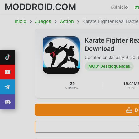
MODDROID.COM
Inicio
Inicio
Juegos
Action
Karate Fighter Real Battle
Karate Fighter R
Download
Updated on
January 9, 202
MOD: Desbloqueadas
25
19.41M
VERSION
SIZE
D