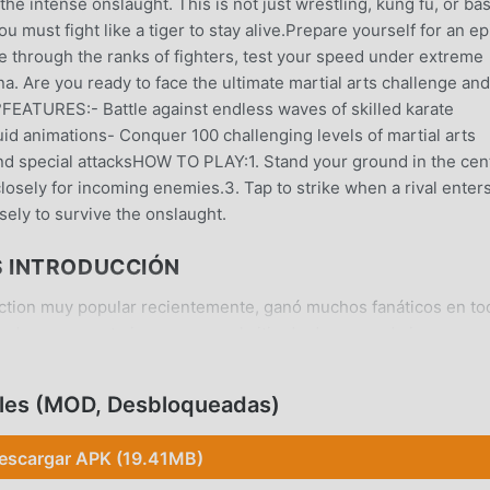
he intense onslaught. This is not just wrestling, kung fu, or bas
 must fight like a tiger to stay alive.Prepare yourself for an ep
e through the ranks of fighters, test your speed under extreme
. Are you ready to face the ultimate martial arts challenge and
EATURES:- Battle against endless waves of skilled karate
uid animations- Conquer 100 challenging levels of martial arts
nd special attacksHOW TO PLAY:1. Stand your ground in the cen
closely for incoming enemies.3. Tap to strike when a rival enter
sely to survive the onslaught.
S INTRODUCCIÓN
action muy popular recientemente, ganó muchos fanáticos en to
 descargar este juego, como el sitio de descarga de juegos
oid es su mejor opción. moddroid no solo te brinda la última
 sino que también proporciona Free mod gratis, ayudándote a
ttles (MOD, Desbloqueadas)
, así que puedes concentrarte en disfrutar la alegría que trae el
d de Karate Fighter Real battles no cobrará a los jugadores
escargar APK (19.41MB)
de instalación gratuita. Simplemente descargue el cliente moddr