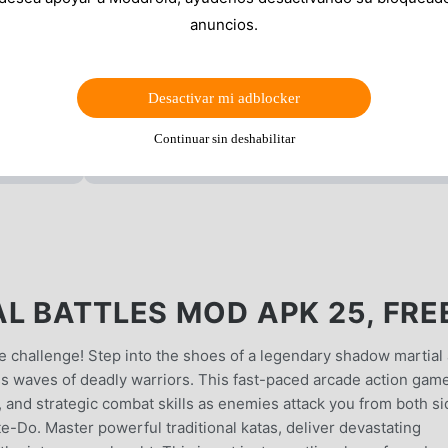
anuncios.
Desactivar mi adblocker
Continuar sin deshabilitar
L BATTLES MOD APK 25, FRE
te challenge! Step into the shoes of a legendary shadow martial 
s waves of deadly warriors. This fast-paced arcade action gam
, and strategic combat skills as enemies attack you from both s
te-Do. Master powerful traditional katas, deliver devastating