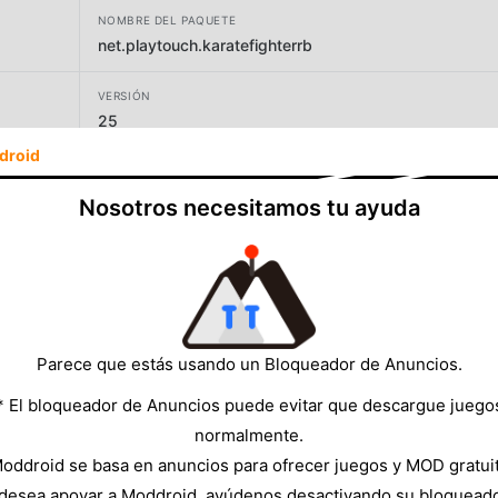
NOMBRE DEL PAQUETE
net.playtouch.karatefighterrb
VERSIÓN
25
droid
DESARROLLADOR
PLAYTOUCH
Nosotros necesitamos tu ayuda
TAMAÑO
19.41MB
Parece que estás usando un Bloqueador de Anuncios.
* El bloqueador de Anuncios puede evitar que descargue juego
normalmente.
oddroid se basa en anuncios para ofrecer juegos y MOD gratui
 desea apoyar a Moddroid, ayúdenos desactivando su bloquead