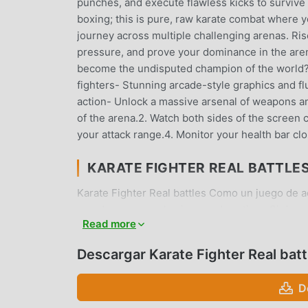
punches, and execute flawless kicks to survive t
boxing; this is pure, raw karate combat where you
journey across multiple challenging arenas. Ris
pressure, and prove your dominance in the arena
become the undisputed champion of the world?F
fighters- Stunning arcade-style graphics and fl
action- Unlock a massive arsenal of weapons a
of the arena.2. Watch both sides of the screen 
your attack range.4. Monitor your health bar clo
KARATE FIGHTER REAL BATTLE
Karate Fighter Real battles Como un juego de 
mundo que aman los juegos de action . Si desea
Read more
gratuitos mod apk más grande del mundo, moddr
versión deKarate Fighter Real battles25gratis,
Descargar Karate Fighter Real ba
ahorrar la tarea mecánica repetitiva en el juego
juego en sí. moddroid promete que cualquier mo
D
ninguna tarifa, y es 100% seguro, disponible y 