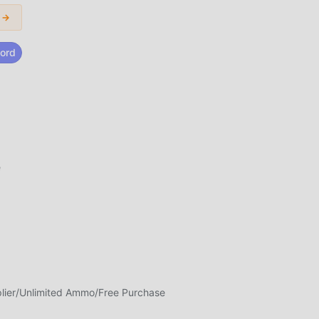
 →
ord
ran
eal
po,
ite
e
 un
alla
lier/Unlimited Ammo/Free Purchase