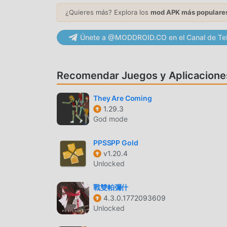
puede descargar e instalar Karate Fighter Real 
moddroid y juega!
¿Quieres más? Explora los
mod APK más populare
JUGABILIDAD ÚNICA
Únete a @MODDROID.CO en el Canal de Te
Karate Fighter Real battles Como un popular jue
cantidad de fanáticos en todo el mundo. A difere
Recomendar Juegos y Aplicacione
battles, solo necesitas pasar por el tutorial pa
juego y disfrutar de la alegría que brinda el cl
They Are Coming
moddroid ha creado especialmente una plataform
1.29.3
comunicarse y compartir con todos los amantes 
God mode
esperando? Únase a moddroid y disfrute del jue
PPSSPP Gold
HERMOSA PANTALLA
v1.20.4
Unlocked
Al igual que los juegos tradicionales de action , 
gráficos, mapas y personajes de alta calidad ha
戰雙帕彌什
fanáticos, y en comparación con los juegos trad
4.3.0.1772093609
motor virtual actualizado y ha realizado mejora
Unlocked
del juego ha mejorado mucho. Mientras conserva 