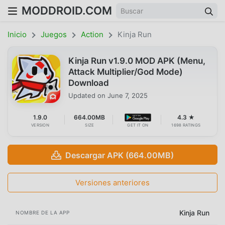
MODDROID.COM
Inicio
Juegos
Action
Kinja Run
Kinja Run v1.9.0 MOD APK (Menu,
Attack Multiplier/God Mode)
Download
Updated on
June 7, 2025
1.9.0
664.00MB
4.3 ★
VERSION
SIZE
GET IT ON
1698 RATINGS
Descargar APK (664.00MB)
Versiones anteriores
Kinja Run
NOMBRE DE LA APP