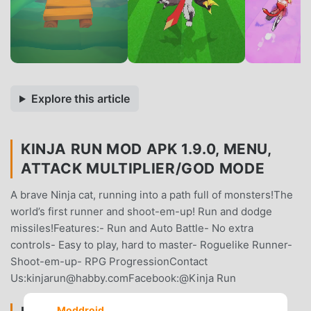
Explore this article
KINJA RUN MOD APK 1.9.0, MENU,
ATTACK MULTIPLIER/GOD MODE
A brave Ninja cat, running into a path full of monsters!The
world’s first runner and shoot-em-up! Run and dodge
missiles!Features:- Run and Auto Battle- No extra
controls- Easy to play, hard to master- Roguelike Runner-
Shoot-em-up- RPG ProgressionContact
Us:kinjarun@habby.comFacebook:@Kinja Run
Moddroid