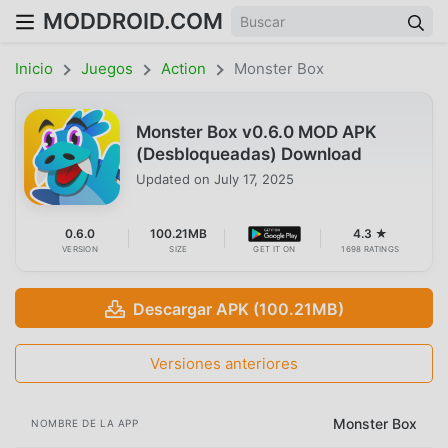
MODDROID.COM
Inicio
Juegos
Action
Monster Box
Monster Box v0.6.0 MOD APK
(Desbloqueadas) Download
Updated on
July 17, 2025
0.6.0
100.21MB
4.3 ★
VERSION
SIZE
GET IT ON
1698 RATINGS
Descargar APK (100.21MB)
Versiones anteriores
Monster Box
NOMBRE DE LA APP