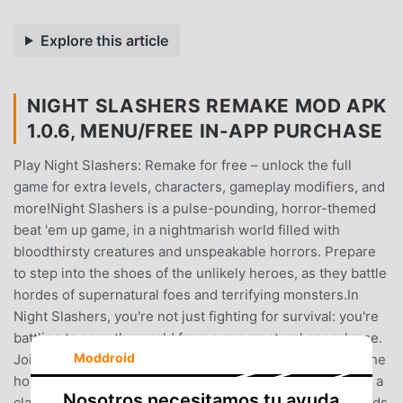
Explore this article
NIGHT SLASHERS REMAKE MOD APK
1.0.6, MENU/FREE IN-APP PURCHASE
Play Night Slashers: Remake for free – unlock the full
game for extra levels, characters, gameplay modifiers, and
more!Night Slashers is a pulse-pounding, horror-themed
beat 'em up game, in a nightmarish world filled with
bloodthirsty creatures and unspeakable horrors. Prepare
to step into the shoes of the unlikely heroes, as they battle
hordes of supernatural foes and terrifying monsters.In
Night Slashers, you're not just fighting for survival: you're
battling to save the world from a supernatural apocalypse.
Moddroid
Join the fight, experience the adrenaline, and embrace the
horror. Your darkest nightmares await…Night Slashers is a
Nosotros necesitamos tu ayuda
classic arcade game that originated in 1993 and still stands