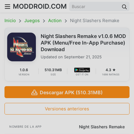
MODDROID.COM
Inicio
Juegos
Action
Night Slashers Remake
Night Slashers Remake v1.0.6 MOD
APK (Menu/Free In-App Purchase)
Download
Updated on
September 21, 2025
1.0.6
510.31MB
4.3 ★
VERSION
SIZE
GET IT ON
1698 RATINGS
Descargar APK (510.31MB)
Versiones anteriores
Night Slashers Remake
NOMBRE DE LA APP