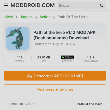
MODDROID.COM
Inicio
Juegos
Action
Path Of The Hero
Path of the hero v1.12 MOD APK
(Desbloqueadas) Download
Updated on
August 31, 2025
1.12
63.01MB
4.3 ★
VERSION
SIZE
GET IT ON
1698 RATINGS
Descargar APK (63.01MB)
Versiones anteriores
Path of the hero
NOMBRE DE LA APP