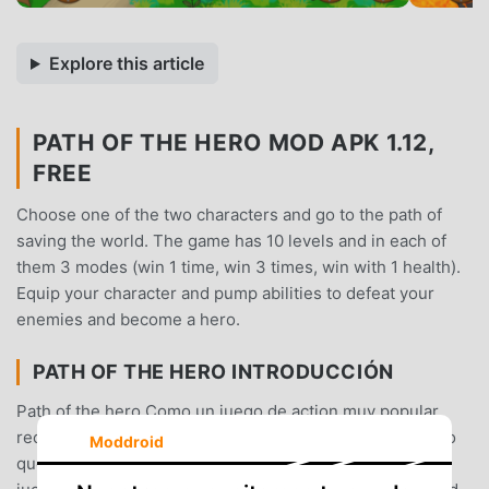
Explore this article
PATH OF THE HERO MOD APK 1.12,
FREE
Choose one of the two characters and go to the path of
saving the world. The game has 10 levels and in each of
them 3 modes (win 1 time, win 3 times, win with 1 health).
Equip your character and pump abilities to defeat your
enemies and become a hero.
PATH OF THE HERO INTRODUCCIÓN
Path of the hero Como un juego de action muy popular
recientemente, ganó muchos fanáticos en todo el mundo
Moddroid
que aman los juegos de action . Si desea descargar este