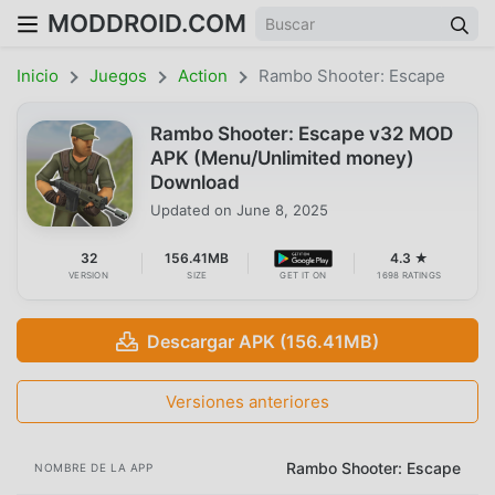
MODDROID.COM
Inicio
Juegos
Action
Rambo Shooter: Escape
Rambo Shooter: Escape v32 MOD
APK (Menu/Unlimited money)
Download
Updated on
June 8, 2025
32
156.41MB
4.3 ★
VERSION
SIZE
GET IT ON
1698 RATINGS
Descargar APK (156.41MB)
Versiones anteriores
Rambo Shooter: Escape
NOMBRE DE LA APP