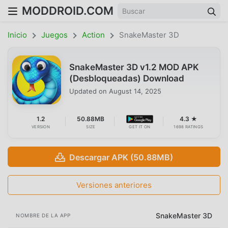
MODDROID.COM
Inicio
Juegos
Action
SnakeMaster 3D
SnakeMaster 3D v1.2 MOD APK
(Desbloqueadas) Download
Updated on
August 14, 2025
1.2
50.88MB
4.3 ★
VERSION
SIZE
GET IT ON
1698 RATINGS
Descargar APK (50.88MB)
Versiones anteriores
SnakeMaster 3D
NOMBRE DE LA APP