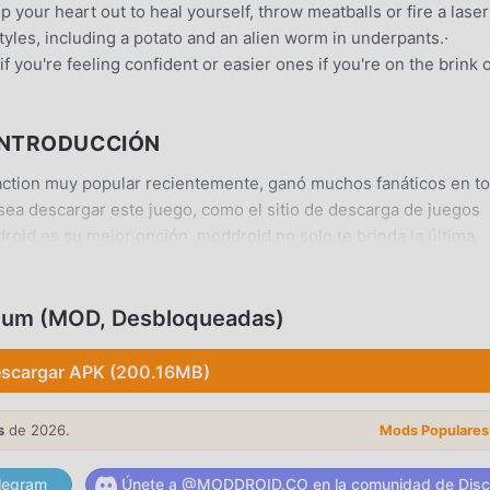
p your heart out to heal yourself, throw meatballs or fire a laser
styles, including a potato and an alien worm in underpants.·
you're feeling confident or easier ones if you're on the brink o
INTRODUCCIÓN
ction muy popular recientemente, ganó muchos fanáticos en t
sea descargar este juego, como el sitio de descarga de juegos
oid es su mejor opción. moddroid no solo te brinda la última
is, sino que también proporciona Free mod gratis, ayudándote a
, así que puedes concentrarte en disfrutar la alegría que trae el
od de Space Gladiators: Premium no cobrará a los jugadores
mium (MOD, Desbloqueadas)
de instalación gratuita. Simplemente descargue el cliente moddr
remium 1.1.54 con un solo clic. ¡Qué estás esperando, descarga
scargar APK (200.16MB)
s
de 2026.
Mods Populares
legram
Únete a @MODDROID.CO en la comunidad de Disc
o de action , su jugabilidad única lo ha ayudado a ganar una 