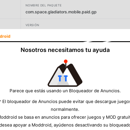
NOMBRE DEL PAQUETE
com.space.gladiators.mobile.paid.gp
VERSIÓN
1.1.54
droid
DESARROLLADOR
Nosotros necesitamos tu ayuda
Erabit Studios
TAMAÑO
200.16MB
Parece que estás usando un Bloqueador de Anuncios.
* El bloqueador de Anuncios puede evitar que descargue juego
normalmente.
oddroid se basa en anuncios para ofrecer juegos y MOD gratui
 desea apoyar a Moddroid, ayúdenos desactivando su bloquead