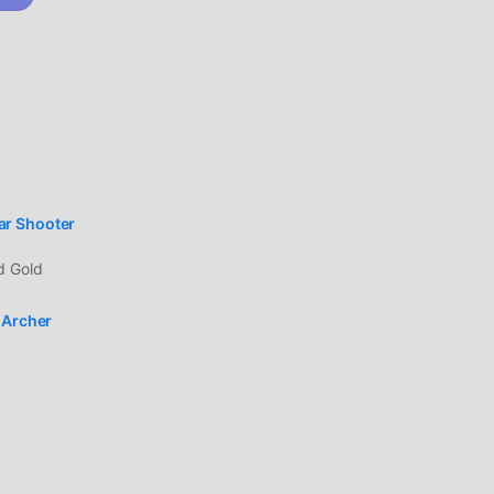
s:
l
le
á
r Shooter
d Gold
ado
 Archer