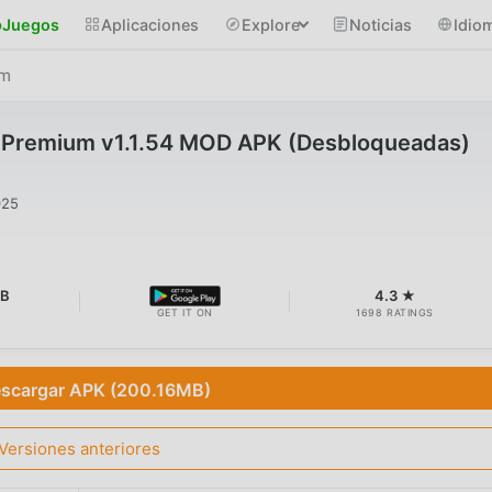
Juegos
Aplicaciones
Explore
Noticias
Idio
um
: Premium v1.1.54 MOD APK (Desbloqueadas)
025
MB
4.3 ★
GET IT ON
1698 RATINGS
scargar APK (200.16MB)
Versiones anteriores