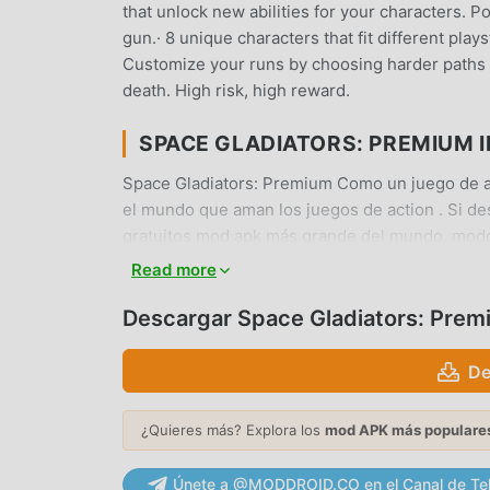
that unlock new abilities for your characters. Po
gun.· 8 unique characters that fit different play
Customize your runs by choosing harder paths if 
death. High risk, high reward.
SPACE GLADIATORS: PREMIUM 
Space Gladiators: Premium Como un juego de a
el mundo que aman los juegos de action . Si de
gratuitos mod apk más grande del mundo, moddr
versión deSpace Gladiators: Premium1.1.54grat
Read more
ahorrar la tarea mecánica repetitiva en el juego
juego en sí. moddroid promete que cualquier m
Descargar Space Gladiators: Pre
ninguna tarifa, y es 100% seguro, disponible y 
puede descargar e instalar Space Gladiators: P
De
moddroid y juega!
¿Quieres más? Explora los
mod APK más populare
JUGABILIDAD ÚNICA
Únete a @MODDROID.CO en el Canal de Te
Space Gladiators: Premium Como un popular jueg