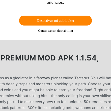
anuncios.
Desactivar mi adblocker
Continuar sin deshabilitar
PREMIUM MOD APK 1.1.54,
s as a gladiator in a faraway planet called Tartarus. You will ha
th deadly traps and monsters blocking your path. Choose your
nd coins and you might be able to earn your freedom!· Tight and
enemies without taking hits - the only ceiling is your own skillse
mly picked to make every new run feel unique.· 50+ enemies a
ttack patterns.· 300+ items including pets, weapons and trinke