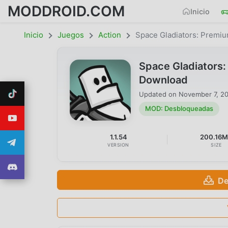
MODDROID.COM
Inicio
Inicio
Juegos
Action
Space Gladiators: Premi
Space Gladiators
Download
Updated on
November 7, 2
MOD: Desbloqueadas
1.1.54
200.16
VERSION
SIZE
De