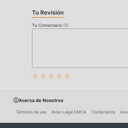
El juego tradicional de action requiere que lo
Tu Revisión
riqueza/habilidad/habilidades en el juego, que e
tiempo, el proceso de acumulación será inevita
Tu Comentario
(
0
)
aparición de mods ha reescrito esta situación. A
""acumulación"" ligeramente aburrida. Los mods
a concentrarse en disfrutar la alegría del juego 
DESCARGAR AHORA
Simplemente haz clic en el botón de descarga p
la versión de mod gratuita Space Gladiators: P
clic, y hay más juegos de mod populares gratui
Acerca de Nosotros
Términos de uso
Aviso Legal DMCA
Contáctanos
Anun