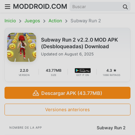
MODDROID.COM
Inicio
Juegos
Action
Subway Run 2
Subway Run 2 v2.2.0 MOD APK
(Desbloqueadas) Download
Updated on
August 6, 2025
2.2.0
43.77MB
4.3 ★
VERSION
SIZE
GET IT ON
1698 RATINGS
Descargar APK (43.77MB)
Versiones anteriores
Subway Run 2
NOMBRE DE LA APP