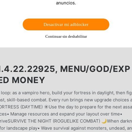
anuncios.
Desactivar mi adblocker
Continuar sin deshabilitar
.4.22.22925, MENU/GOD/EXP
TED MONEY
 loop: as a vampiro hero, build your fortress in daylight, then fig
fast, skill-based combat. Every run brings new upgrade choices 
ORTRESS (DAYTIME) ☀️Use the day to prepare for the next assa
nces• Manage resources and expand your layout over time•
s arriveSURVIVE THE NIGHT (ROGUELIKE COMBAT) 🌙When dark
 for landscape play• Wave survival against monsters, undead, a