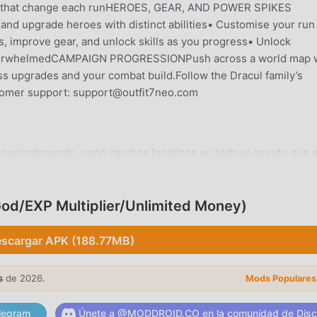
ks that change each runHEROES, GEAR, AND POWER SPIKES
 and upgrade heroes with distinct abilities• Customise your run
 improve gear, and unlock skills as you progress• Unlock
e overwhelmedCAMPAIGN PROGRESSIONPush across a world map 
ess upgrades and your combat build.Follow the Dracul family’s
stomer support: support@outfit7neo.com
 recientemente, ganó muchos fanáticos en todo el mundo que
 juego, como el sitio de descarga de juegos gratuitos mod apk m
 moddroid no solo te brinda la última versión
én proporciona Menu/God/EXP Multiplier/Unlimited Money mod
od/EXP Multiplier/Unlimited Money)
epetitiva en el juego, así que puedes concentrarte en disfrutar 
ete que cualquier mod de Vampirio no cobrará a los jugadores
scargar APK (188.77MB)
de instalación gratuita. Simplemente descargue el cliente moddr
25 con un solo clic. ¡Qué estás esperando, descarga moddroid y
s
de 2026.
Mods Populares
legram
Únete a @MODDROID.CO en la comunidad de Disc