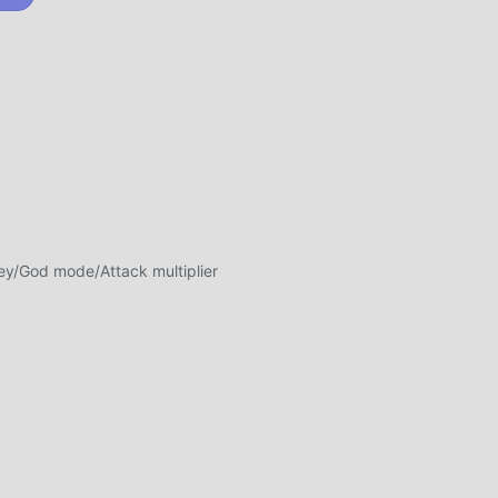
ar
 que
a
os
uego
y/God mode/Attack multiplier
egos
s
s