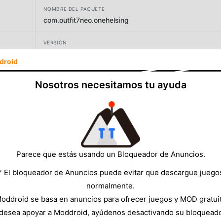
NOMBRE DEL PAQUETE
com.outfit7neo.onehelsing
VERSIÓN
1.4.22.22925
droid
DESARROLLADOR
Nosotros necesitamos tu ayuda
Outfit7 Neo Limited
TAMAÑO
188.77MB
Parece que estás usando un Bloqueador de Anuncios.
* El bloqueador de Anuncios puede evitar que descargue juego
normalmente.
oddroid se basa en anuncios para ofrecer juegos y MOD gratui
 desea apoyar a Moddroid, ayúdenos desactivando su bloquead