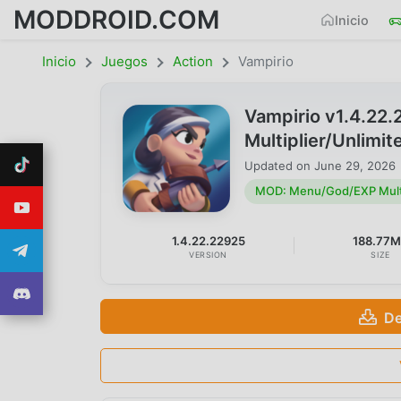
MODDROID.COM
Inicio
Inicio
Juegos
Action
Vampirio
Vampirio v1.4.2
Multiplier/Unlim
Updated on
June 29, 2026
MOD: Menu/God/EXP Multi
1.4.22.22925
188.77
VERSION
SIZE
De