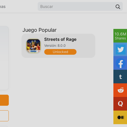
mas
Juego Popular
10.6M
Shares
Streets of Rage
Versión: 8.0.0
Unlocked