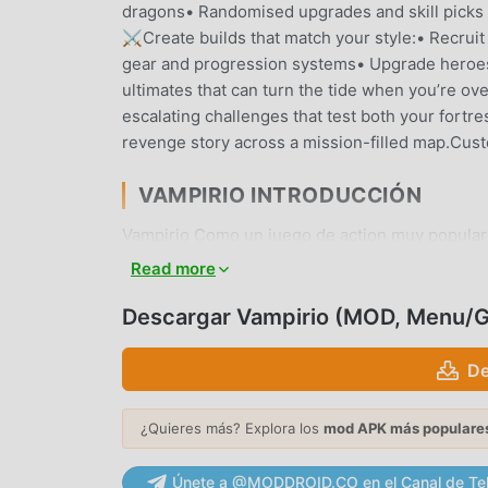
dragons• Randomised upgrades and skill pic
⚔️Create builds that match your style:• Recruit
gear and progression systems• Upgrade heroes,
ultimates that can turn the tide when you’r
escalating challenges that test both your fortr
revenge story across a mission-filled map.Cu
VAMPIRIO INTRODUCCIÓN
Vampirio Como un juego de action muy popular
los juegos de action . Si desea descargar este
Read more
grande del mundo, moddroid es su mejor opción.
deVampirio1.4.22.22925gratis, sino que tambi
Descargar Vampirio (MOD, Menu/G
gratis, ayudándote a ahorrar la tarea mecánica r
alegría que trae el juego en sí. moddroid prom
De
ninguna tarifa, y es 100% seguro, disponible y 
puede descargar e instalar Vampirio 1.4.22.229
¿Quieres más? Explora los
mod APK más populare
juega!
Únete a @MODDROID.CO en el Canal de Te