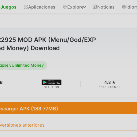
Juegos
Aplicaciones
Explore
Noticias
Idio
2.22925 MOD APK (Menu/God/EXP
ited Money) Download
plier/Unlimited Money
MB
4.3 ★
GET IT ON
1698 RATINGS
scargar APK (188.77MB)
Versiones anteriores