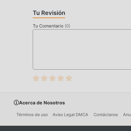
MODIFICACIÓN ÚNICA
Tu Revisión
El juego tradicional de action requiere que lo
riqueza/habilidad/habilidades en el juego, que e
Tu Comentario
(
0
)
tiempo, el proceso de acumulación será inevita
aparición de mods ha reescrito esta situación. A
""acumulación"" ligeramente aburrida. Los mods
a concentrarse en disfrutar la alegría del juego 
DESCARGAR AHORA
Simplemente haz clic en el botón de descarga p
la versión de mod gratuita Vampirio 1.4.22.2292
más juegos de mod populares gratuitos esperan
Acerca de Nosotros
Términos de uso
Aviso Legal DMCA
Contáctanos
Anun