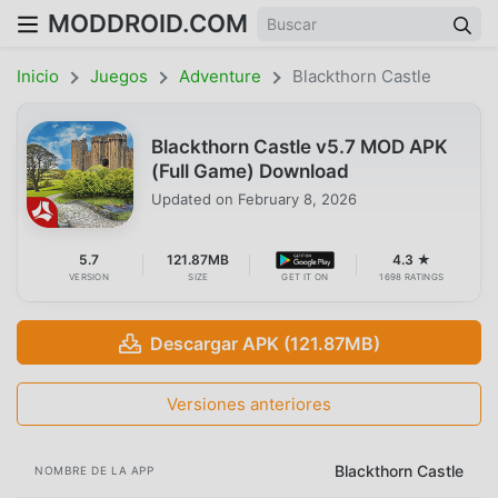
MODDROID.COM
Inicio
Juegos
Adventure
Blackthorn Castle
Blackthorn Castle v5.7 MOD APK
(Full Game) Download
Updated on
February 8, 2026
5.7
121.87MB
4.3 ★
VERSION
SIZE
GET IT ON
1698 RATINGS
Descargar APK (121.87MB)
Versiones anteriores
Blackthorn Castle
NOMBRE DE LA APP