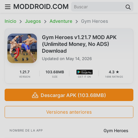
MODDROID.COM
Inicio
Juegos
Adventure
Gym Heroes
Gym Heroes v1.21.7 MOD APK
(Unlimited Money, No ADS)
Download
Updated on
May 14, 2026
1.21.7
103.68MB
4.3 ★
VERSION
SIZE
GET IT ON
1698 RATINGS
Descargar APK (103.68MB)
Versiones anteriores
Gym Heroes
NOMBRE DE LA APP