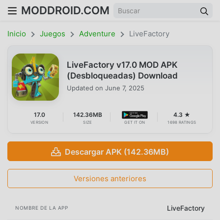
MODDROID.COM
Inicio
Juegos
Adventure
LiveFactory
LiveFactory v17.0 MOD APK
(Desbloqueadas) Download
Updated on
June 7, 2025
17.0
142.36MB
4.3 ★
VERSION
SIZE
GET IT ON
1698 RATINGS
Descargar APK (142.36MB)
Versiones anteriores
LiveFactory
NOMBRE DE LA APP