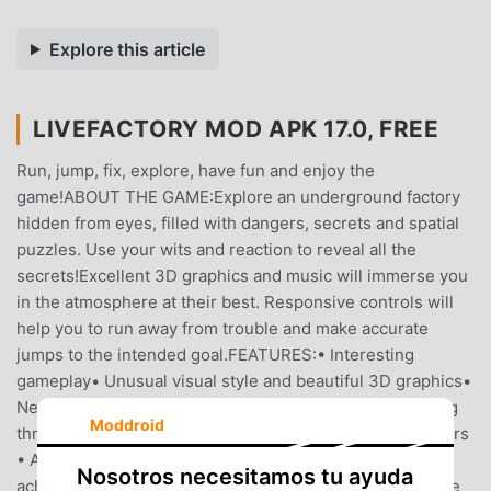
Explore this article
LIVEFACTORY MOD APK 17.0, FREE
Run, jump, fix, explore, have fun and enjoy the
game!ABOUT THE GAME:Explore an underground factory
hidden from eyes, filled with dangers, secrets and spatial
puzzles. Use your wits and reaction to reveal all the
secrets!Excellent 3D graphics and music will immerse you
in the atmosphere at their best. Responsive controls will
help you to run away from trouble and make accurate
jumps to the intended goal.FEATURES:• Interesting
gameplay• Unusual visual style and beautiful 3D graphics•
New game mechanics and situations during your passing
Moddroid
through• Offline. No network required - great for travelers
• Ability to save progress to the cloud• 100%
Nosotros necesitamos tu ayuda
achievements is a challenge and will definitely take some