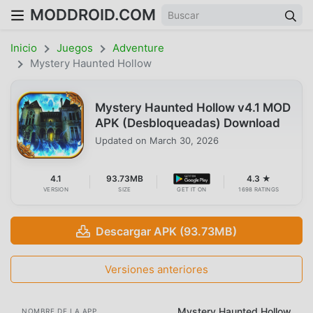
MODDROID.COM
Inicio
Juegos
Adventure
Mystery Haunted Hollow
Mystery Haunted Hollow v4.1 MOD
APK (Desbloqueadas) Download
Updated on
March 30, 2026
4.1
93.73MB
4.3 ★
VERSION
SIZE
GET IT ON
1698 RATINGS
Descargar APK (93.73MB)
Versiones anteriores
Mystery Haunted Hollow
NOMBRE DE LA APP