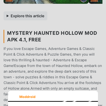
Explore this article
MYSTERY HAUNTED HOLLOW MOD
APK 4.1, FREE
If you love Escape Games, Adventure Games & Classic
Point & Click Adventure & Puzzle Games, then you will
love this thrilling & haunted - Adventure & Escape
Game!Escape from the town of Haunted Hollow, embark on
an adventure, and explore the deep dark secrets of this
town - solve puzzles & riddles in this Escape Game &
Classic Point & Click Adventure.You arrive at the footsteps
of Hollow alone.Armed with only an empty suitcase, and
faint memories… you are determined to discover the
Moddroid
details of the life you once lived here.At the footsteps of
the entrance, a familiar apparition appears, leaving you few