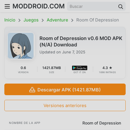
MODDROID.COM
Inicio
Juegos
Adventure
Room Of Depression
Room of Depression v0.6 MOD APK
(N/A) Download
Updated on
June 7, 2025
0.6
1421.87MB
4.3 ★
VERSION
SIZE
GET IT ON
1698 RATINGS
Descargar APK (1421.87MB)
Versiones anteriores
Room of Depression
NOMBRE DE LA APP