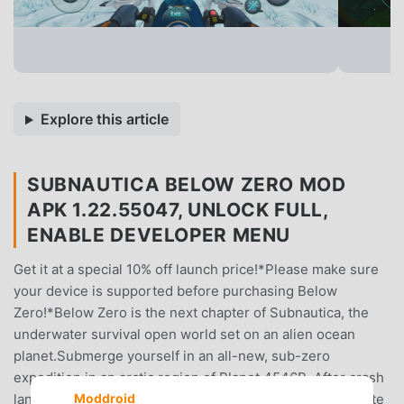
Explore this article
SUBNAUTICA BELOW ZERO MOD
APK 1.22.55047, UNLOCK FULL,
ENABLE DEVELOPER MENU
Get it at a special 10% off launch price!*Please make sure
your device is supported before purchasing Below
Zero!*Below Zero is the next chapter of Subnautica, the
underwater survival open world set on an alien ocean
planet.Submerge yourself in an all-new, sub-zero
expedition in an arctic region of Planet 4546B. After crash
landing planetside, set out into frigid waters to investigate
Moddroid