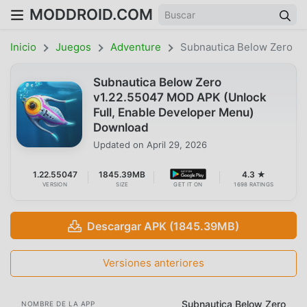
MODDROID.COM
Inicio
Juegos
Adventure
Subnautica Below Zero
Subnautica Below Zero
v1.22.55047 MOD APK (Unlock
Full, Enable Developer Menu)
Download
Updated on
April 29, 2026
1.22.55047
1845.39MB
4.3 ★
VERSION
SIZE
GET IT ON
1698 RATINGS
Descargar APK (1845.39MB)
Versiones anteriores
Subnautica Below Zero
NOMBRE DE LA APP