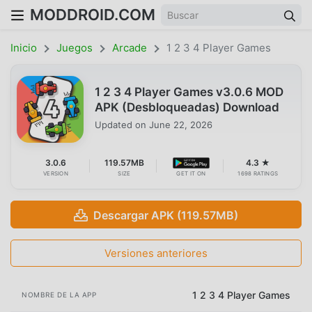
MODDROID.COM
Inicio
Juegos
Arcade
1 2 3 4 Player Games
1 2 3 4 Player Games v3.0.6 MOD
APK (Desbloqueadas) Download
Updated on
June 22, 2026
3.0.6
119.57MB
4.3 ★
VERSION
SIZE
GET IT ON
1698 RATINGS
Descargar APK (119.57MB)
Versiones anteriores
1 2 3 4 Player Games
NOMBRE DE LA APP