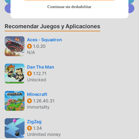
de fanáticos en todo el mundo. A diferencia de los juegos
Continuar sin deshabilitar
Únete a @MODDROID.CO en la comunidad de Discord
tradicionales de arcade , en Draw Climber, solo necesitas
pasar por el tutorial para principiantes, por lo que puedes
comenzar fácilmente todo el juego y disfrutar de la alegría
Recomendar Juegos y Aplicaciones
que brinda el clásico arcade juegos Draw Climber 1.23. Al
mismo tiempo, moddroid ha creado especialmente una
Aces - Squadron
1.0.20
plataforma para los amantes de los juegos de la arcade , lo
N/A
que le permite comunicarse y compartir con todos los
amantes de los juegos de la arcade de todo el mundo.
Dan The Man
¿Qué está esperando? Únase a moddroid y disfrute del
1.12.71
juego arcade con todos los socios globales venga feliz
Unlocked
HERMOSA PANTALLA
Minecraft
1.26.40.31
Al igual que los juegos tradicionales de arcade , Draw
Immortality
Climber tiene un estilo artístico único, y sus gráficos,
mapas y personajes de alta calidad hacen que Draw
ZigZag
Climber atraiga a muchos arcade fanáticos, y en
1.34
comparación con los juegos tradicionales de arcade , Draw
Unlimited money