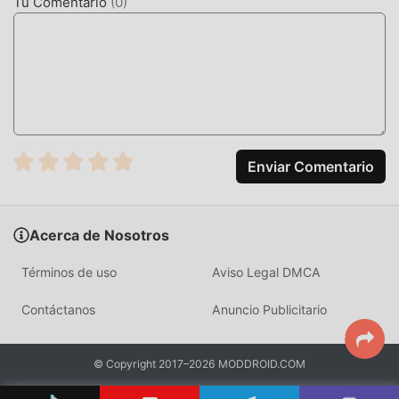
necesita gastar la mayor parte de su energía y repetir la
Tu Comentario
(
0
)
""acumulación"" ligeramente aburrida. Los mods pueden
ayudarlo fácilmente a omitir este proceso, lo que lo ayuda
a concentrarse en disfrutar la alegría del juego en sí.
DESCARGAR AHORA
Simplemente haz clic en el botón de descarga para instalar
la aplicación moddroid, puede descargar directamente la
Enviar Comentario
versión de mod gratuita Draw Climber 1.23 en el paquete
de instalación de moddroid con un solo clic, y hay más
juegos de mod populares gratuitos esperando a jugar, que
Acerca de Nosotros
esperas, descárgalo ya!"
Términos de uso
Aviso Legal DMCA
Contáctanos
Anuncio Publicitario
© Copyright 2017–2026 MODDROID.COM