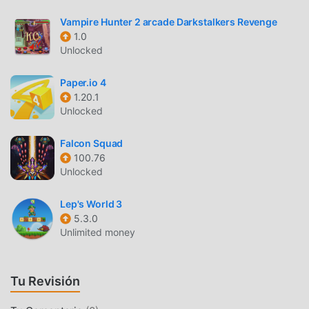
Climber 1.23 ha adoptado un motor virtual actualizado y ha
realizado mejoras audaces. Con tecnología más avanzada,
Vampire Hunter 2 arcade Darkstalkers Revenge
la experiencia de pantalla del juego ha mejorado mucho.
1.0
Unlocked
Mientras conserva el estilo original de arcade , mejora al
máximo la experiencia sensorial del usuario, y hay muchos
Paper.io 4
tipos diferentes de teléfonos móviles apk con excelente
1.20.1
adaptabilidad, lo que garantiza que todos los amantes de
Unlocked
los juegos de arcade puedan disfrutar plenamente la
felicidad que trae Draw Climber 1.23
Falcon Squad
100.76
MODIFICACIÓN ÚNICA
Unlocked
El juego tradicional de arcade requiere que los usuarios
Lep's World 3
pasen mucho tiempo para acumular su
5.3.0
riqueza/habilidad/habilidades en el juego, que es tanto la
Unlimited money
característica como la diversión del juego, pero al mismo
tiempo, el proceso de acumulación será inevitablemente
hace que la gente se sienta cansada, pero ahora, la
Tu Revisión
aparición de mods ha reescrito esta situación. Aquí, no