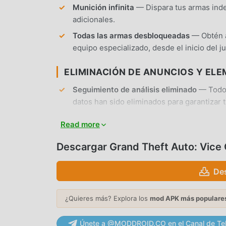
Munición infinita
— Dispara tus armas inde
adicionales.
Todas las armas desbloqueadas
— Obtén ac
equipo especializado, desde el inicio del j
ELIMINACIÓN DE ANUNCIOS Y EL
Seguimiento de análisis eliminado
— Todos
datos han sido eliminados para garantizar 
Inicio optimizado
— Se eliminaron pantalla
Read more
inicio más rápido.
Descargar Grand Theft Auto: Vice
No requiere root
— Se instala en cualquier
en el sistema.
De
CARACTERÍSTICAS DE LA APP
¿Quieres más? Explora los
mod APK más populare
VISUALES Y GRÁFICOS
Únete a @MODDROID.CO en el Canal de Te
Texturas de alta resolución
— Disfruta de 