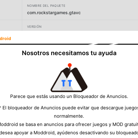
NOMBRE DEL PAQUETE
com.rockstargames.gtavc
VERSIÓN
1.12.259
droid
DESARROLLADOR
Nosotros necesitamos tu ayuda
Rockstar Games
TAMAÑO
1443.74MB
Parece que estás usando un Bloqueador de Anuncios.
* El bloqueador de Anuncios puede evitar que descargue juego
normalmente.
oddroid se basa en anuncios para ofrecer juegos y MOD gratui
 desea apoyar a Moddroid, ayúdenos desactivando su bloquead