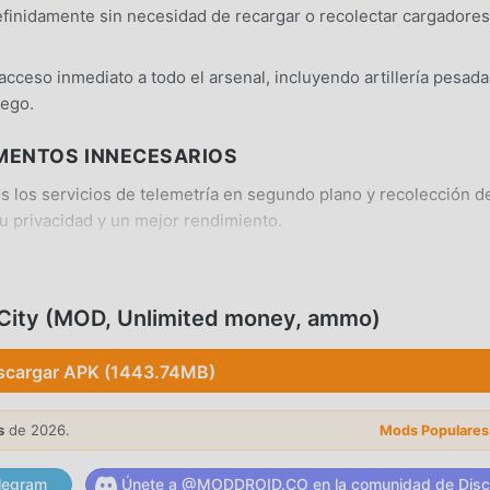
finidamente sin necesidad de recargar o recolectar cargadores
ceso inmediato a todo el arsenal, incluyendo artillería pesada
uego.
EMENTOS INNECESARIOS
 los servicios de telemetría en segundo plano y recolección d
tu privacidad y un mejor rendimiento.
s de carga innecesarias y secuencias de carga pesadas para un
 City (MOD, Unlimited money, ammo)
 dispositivo Android 7.0+ estándar sin necesidad de modificaci
scargar APK (1443.74MB)
s
de 2026.
Mods Populares
legram
Únete a @MODDROID.CO en la comunidad de Disc
modelos de personajes actualizados y efectos de iluminación