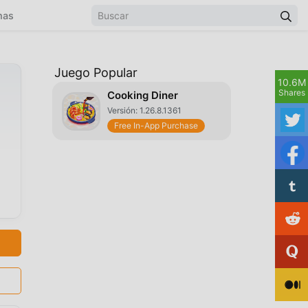
mas
Juego Popular
10.6M
Shares
Cooking Diner
Versión: 1.26.8.1361
Free In-App Purchase