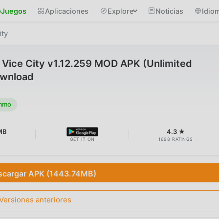
Juegos
Aplicaciones
Explore
Noticias
Idio
ity
 Vice City v1.12.259 MOD APK (Unlimited
wnload
ammo
MB
4.3 ★
GET IT ON
1698 RATINGS
scargar APK (1443.74MB)
Versiones anteriores