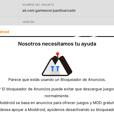
NOMBRE DEL PAQUETE
air.com.gameever.juanitoarcade
VERSIÓN
4.0.2
droid
DESARROLLADOR
Nosotros necesitamos tu ayuda
Game Ever Studio
TAMAÑO
100.92MB
Parece que estás usando un Bloqueador de Anuncios.
* El bloqueador de Anuncios puede evitar que descargue juego
normalmente.
oddroid se basa en anuncios para ofrecer juegos y MOD gratui
 desea apoyar a Moddroid, ayúdenos desactivando su bloquead