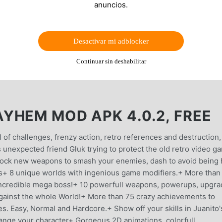
anuncios.
Desactivar mi adblocker
Continuar sin deshabilitar
YHEM MOD APK 4.0.2, FREE
f challenges, frenzy action, retro references and destruction, 
s unexpected friend Gluk trying to protect the old retro video g
ock new weapons to smash your enemies, dash to avoid being h
es+ 8 unique worlds with ingenious game modifiers.+ More than
 incredible mega boss!+ 10 powerfull weapons, powerups, upgr
gainst the whole World!+ More than 75 crazy achievements to
ties. Easy, Normal and Hardcore.+ Show off your skills in Juanito'
nge your character+ Gorgeous 2D animations, colorfull