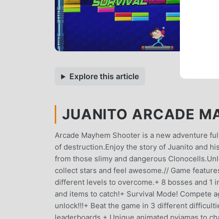
Explore this article
JUANITO ARCADE MA
Arcade Mayhem Shooter is a new adventure full o
of destruction.Enjoy the story of Juanito and hi
from those slimy and dangerous Clonocells.Unl
collect stars and feel awesome.// Game featur
different levels to overcome.+ 8 bosses and 1
and items to catch!+ Survival Mode! Compete a
unlock!!!+ Beat the game in 3 different difficul
leaderboards.+ Unique animated pyjamas to cha