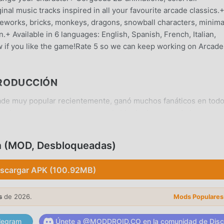
l music tracks inspired in all your favourite arcade classics.
ireworks, bricks, monkeys, dragons, snowball characters, minima
en.+ Available in 6 languages: English, Spanish, French, Italian,
 if you like the game!Rate 5 so we can keep working on Arcade
TRODUCCIÓN
de muy popular recientemente, ganó muchos fanáticos en todo
a descargar este juego, como el sitio de descarga de juegos
oid es su mejor opción. moddroid no solo te brinda la última
ino que también proporciona Free mod gratis, ayudándote a ah
m (MOD, Desbloqueadas)
 puedes concentrarte en disfrutar la alegría que trae el juego en
 Arcade Mayhem no cobrará a los jugadores ninguna tarifa, y 
scargar APK (100.92MB)
ita. Simplemente descargue el cliente moddroid, puede descarg
lo clic. ¡Qué estás esperando, descarga moddroid y juega!
s
de 2026.
Mods Populares
legram
Únete a @MODDROID.CO en la comunidad de Disc