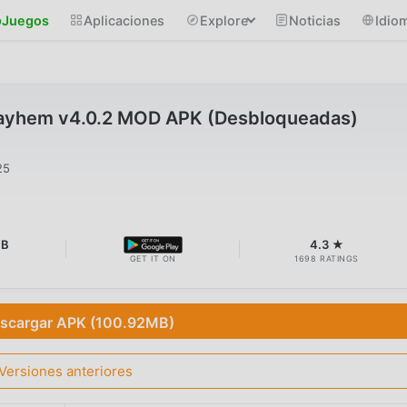
Juegos
Aplicaciones
Explore
Noticias
Idio
Mayhem v4.0.2 MOD APK (Desbloqueadas)
25
MB
4.3 ★
GET IT ON
1698 RATINGS
scargar APK (100.92MB)
Versiones anteriores