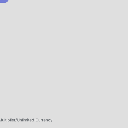
n
l
po,
ite
cos,
l
que
nito
tiplier/Unlimited Currency