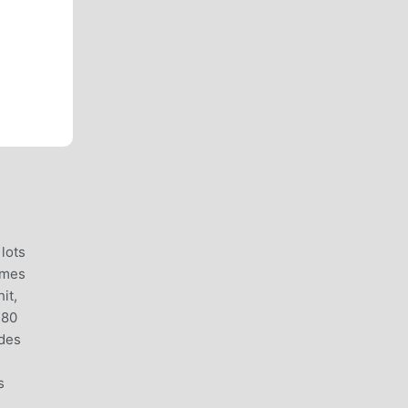
lots
ames
it,
 80
ades
s