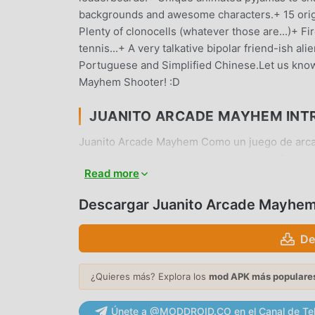
backgrounds and awesome characters.+ 15 origina
Plenty of clonocells (whatever those are...)+ F
tennis...+ A very talkative bipolar friend-ish ali
Portuguese and Simplified Chinese.Let us know
Mayhem Shooter! :D
JUANITO ARCADE MAYHEM IN
Juanito Arcade Mayhem Como un juego de arca
mundo que aman los juegos de arcade . Si dese
Read more
gratuitos mod apk más grande del mundo, moddr
versión deJuanito Arcade Mayhem4.0.2gratis, s
Descargar Juanito Arcade Mayhe
la tarea mecánica repetitiva en el juego, así que
moddroid promete que cualquier mod de Juanito
De
100% seguro, disponible y de instalación gratu
instalar Juanito Arcade Mayhem 4.0.2 con un so
¿Quieres más? Explora los
mod APK más populare
JUGABILIDAD ÚNICA
Únete a @MODDROID.CO en el Canal de Te