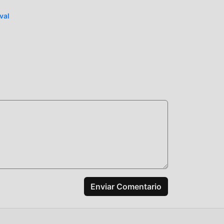
rcade
val
ismo
a
yuda
ente
egos
Enviar Comentario