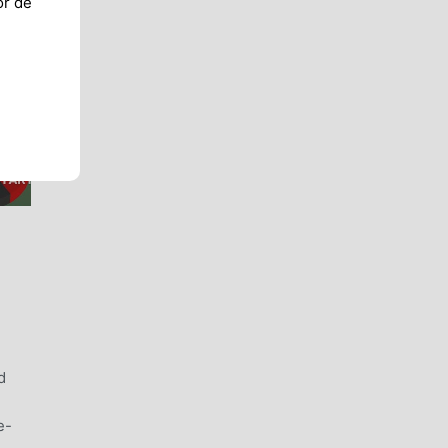
or de
d
e-