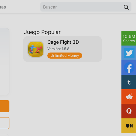
mas
Juego Popular
10.6M
Shares
Cage Fight 3D
Versión: 1.5.8
Unlimited Money