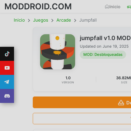
MODDROID.COM
Inicio
Inicio
Juegos
Arcade
Jumpfall
jumpfall v1.0 MO
Updated on
June 19, 2025
MOD: Desbloqueadas
1.0
36.82M
VERSION
SIZE
D