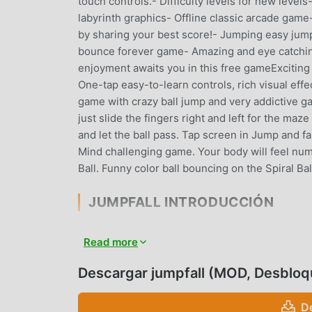
touch controls.- Difficulty levels for new level
labyrinth graphics- Offline classic arcade game
by sharing your best score!- Jumping easy jump
bounce forever game- Amazing and eye catching
enjoyment awaits you in this free gameExciting
One-tap easy-to-learn controls, rich visual effe
game with crazy ball jump and very addictive g
just slide the fingers right and left for the maz
and let the ball pass. Tap screen in Jump and fal
Mind challenging game. Your body will feel num
Ball. Funny color ball bouncing on the Spiral Bal
JUMPFALL INTRODUCCIÓN
jumpfall Como un juego de arcade muy popular
Read more
los juegos de arcade . Si desea descargar este
grande del mundo, moddroid es su mejor opción.
Descargar jumpfall (MOD, Desblo
sino que también proporciona Free mod gratis, a
que puedes concentrarte en disfrutar la alegrí
D
jumpfall no cobrará a los jugadores ninguna tari