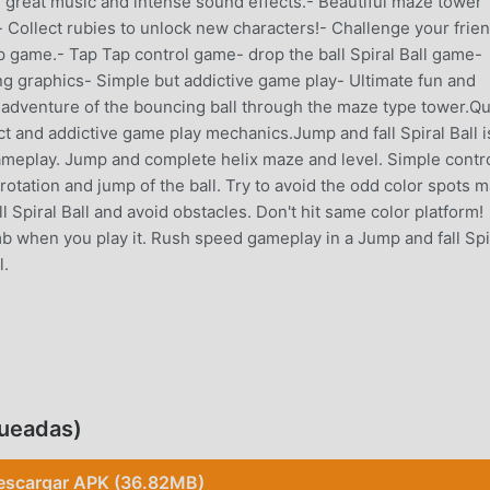
s- great music and intense sound effects.- Beautiful maze tower
- Collect rubies to unlock new characters!- Challenge your frie
 game.- Tap Tap control game- drop the ball Spiral Ball game-
 graphics- Simple but addictive game play- Ultimate fun and
 adventure of the bouncing ball through the maze type tower.Qu
ct and addictive game play mechanics.Jump and fall Spiral Ball i
ameplay. Jump and complete helix maze and level. Simple contr
e rotation and jump of the ball. Try to avoid the odd color spots 
l Spiral Ball and avoid obstacles. Don't hit same color platform!
b when you play it. Rush speed gameplay in a Jump and fall Spi
l.
 recientemente, ganó muchos fanáticos en todo el mundo que 
 juego, como el sitio de descarga de juegos gratuitos mod apk 
 moddroid no solo te brinda la última versión dejumpfall1.0grat
queadas)
yudándote a ahorrar la tarea mecánica repetitiva en el juego, a
a que trae el juego en sí. moddroid promete que cualquier mod 
escargar APK (36.82MB)
fa, y es 100% seguro, disponible y de instalación gratuita.