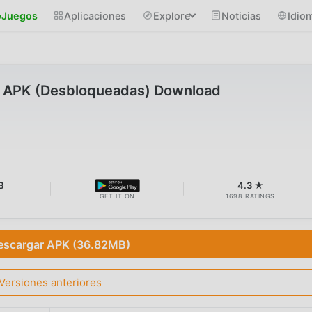
Juegos
Aplicaciones
Explore
Noticias
Idio
D APK (Desbloqueadas) Download
B
4.3 ★
GET IT ON
1698 RATINGS
escargar APK (36.82MB)
Versiones anteriores