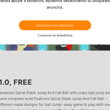
 desea apoyar a Moddroid, ayúdenos desactivando su bloquead
anuncios.
Desactivar mi adblocker
Continuar sin deshabilitar
.0, FREE
stacles.Spiral Stack Jump And Fall Ball with crazy ball jump an
nd complete level.Features Spiral Stack Jump And Fall Ball :-
ifferent maze designs for ball Jump- easy game to play with on