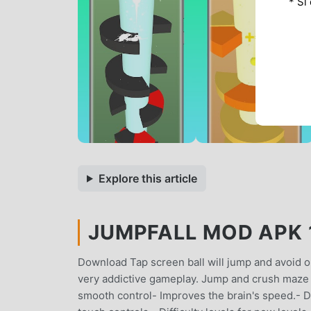
* Si
Explore this article
JUMPFALL MOD APK 1
Download Tap screen ball will jump and avoid ob
very addictive gameplay. Jump and crush maze a
smooth control- Improves the brain's speed.- D