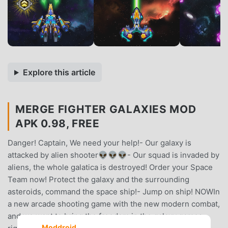
Explore this article
MERGE FIGHTER GALAXIES MOD
APK 0.98, FREE
Danger! Captain, We need your help!- Our galaxy is
attacked by alien shooter👽👽👽- Our squad is invaded by
aliens, the whole galatica is destroyed! Order your Space
Team now! Protect the galaxy and the surrounding
asteroids, command the space ship!- Jump on ship! NOWIn
a new arcade shooting game with the new modern combat,
and we want to bring the freedom in the galaxy games
Moddroid