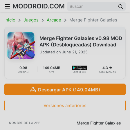
MODDROID.COM
Inicio
Juegos
Arcade
Merge Fighter Galaxies
Merge Fighter Galaxies v0.98 MOD
APK (Desbloqueadas) Download
Updated on
June 21, 2025
0.98
149.04MB
4.3 ★
VERSION
SIZE
GET IT ON
1698 RATINGS
Descargar APK (149.04MB)
Versiones anteriores
Merge Fighter Galaxies
NOMBRE DE LA APP