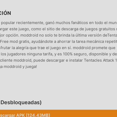
CIÓN
 popular recientemente, ganó muchos fanáticos en todo el mu
rgar este juego, como el sitio de descarga de juegos gratuitos
r opción. moddroid no solo te brinda la última versión deTent
 Free mod gratis, ayudándote a ahorrar la tarea mecánica repetit
frutar la alegría que trae el juego en sí. moddroid promete que
los jugadores ninguna tarifa, y es 100% seguro, disponible y de
cliente moddroid, puede descargar e instalar Tentacles Attack 1
ga moddroid y juega!
de , su jugabilidad única lo ha ayudado a ganar una gran canti
os juegos tradicionales de arcade , en Tentacles Attack, solo
es, por lo que puedes comenzar fácilmente todo el juego y disfru
, Desbloqueadas)
os Tentacles Attack 1.2.1. Al mismo tiempo, moddroid ha creado
de los juegos de la arcade , lo que le permite comunicarse y
scargar APK (124.43MB)