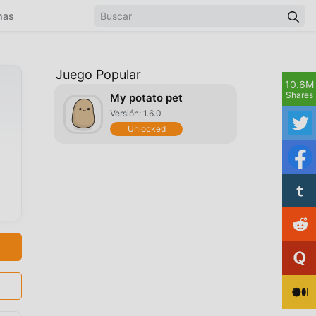
mas
Juego Popular
10.6M
Shares
My potato pet
Versión: 1.6.0
Unlocked