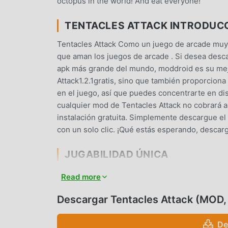
octopus in the world! And eat everyone!
TENTACLES ATTACK INTRODUC
Tentacles Attack Como un juego de arcade muy
que aman los juegos de arcade . Si desea desca
apk más grande del mundo, moddroid es su mejo
Attack1.2.1gratis, sino que también proporciona
en el juego, así que puedes concentrarte en dis
cualquier mod de Tentacles Attack no cobrará a 
instalación gratuita. Simplemente descargue el 
con un solo clic. ¡Qué estás esperando, descar
JUGABILIDAD ÚNICA
Tentacles Attack Como un popular juego de arca
Read more
de fanáticos en todo el mundo. A diferencia de l
necesitas pasar por el tutorial para principiant
Descargar Tentacles Attack (MOD
de la alegría que brinda el clásico arcade jueg
especialmente una plataforma para los amantes 
De