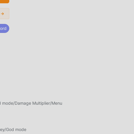
 →
ord
 ha
 que
.2.1
d mode/Damage Multiplier/Menu
ismo
a
ney/God mode
yuda