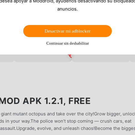
 desea apoyar a Moddroid, ayúdenos desactivando su bloquead
anuncios.
Desactivar mi adblocker
Continuar sin deshabilitar
OD APK 1.2.1, FREE
 giant mutant octopus and take over the city!Grow bigger, unloc
s in your way.The police won’t stop coming — crush cars, eat
r assault.Upgrade, evolve, and unleash chaos!Become the bigge