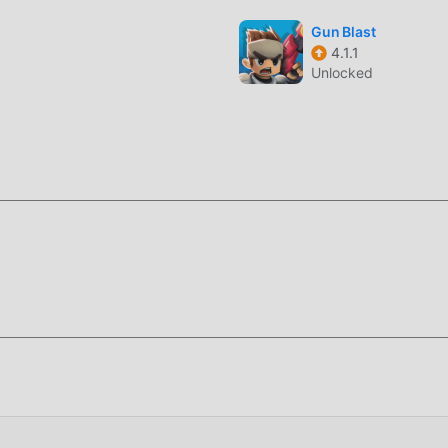
en sí.
Gun Blast
4.1.1
Unlocked
ara instalar la aplicación moddroid, puede descargar directam
1 en el paquete de instalación de moddroid con un solo clic, y h
do a jugar, que esperas, descárgalo ya!"