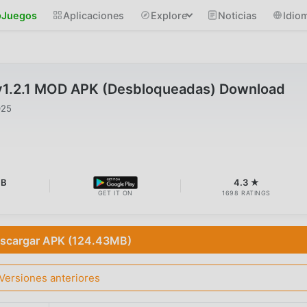
Juegos
Aplicaciones
Explore
Noticias
Idio
 v1.2.1 MOD APK (Desbloqueadas) Download
025
MB
4.3 ★
GET IT ON
1698 RATINGS
scargar APK (124.43MB)
Versiones anteriores