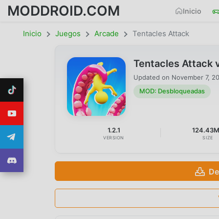
MODDROID.COM
Inicio
Inicio
Juegos
Arcade
Tentacles Attack
Tentacles Attack
Updated on
November 7, 2
MOD: Desbloqueadas
1.2.1
124.43
VERSION
SIZE
De