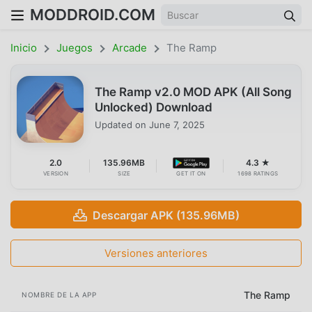
MODDROID.COM
Inicio
Juegos
Arcade
The Ramp
The Ramp v2.0 MOD APK (All Song
Unlocked) Download
Updated on
June 7, 2025
2.0
135.96MB
4.3 ★
VERSION
SIZE
GET IT ON
1698 RATINGS
Descargar APK (135.96MB)
Versiones anteriores
The Ramp
NOMBRE DE LA APP