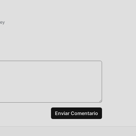
s
ney
ces.
tilo
fonos
ismo
a
yuda
Enviar Comentario