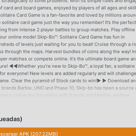
 strategically to solve problems. With its simple rules and enga
f card and board games, enjoyed by players of all ages and skil
litaire Card Game is a fan-favorite and loved by millions aroun
 solitaire card game just the way you remember! It’s the perfect
ing from intense 2 player battles to group matches. Play offline
 our online mode! Skip-Bo™: Solitaire Card Game has fun in
ds of levels just waiting for you to beat! Cruise through a ri
ess through the maps. Harvest bundles of coins along the way! In
ayer matches or compete online. It's the ultimate board game a
e! ◀◀Whether you’re new to Skip-Bo™, a loyal fan, a solitaire
s for everyone! New levels are added regularly and will challeng
d game. Clear the pyramid of Stock cards to win!▶ ▶ Download a
ic brands Barbie, UNO and Phase 10, Skip-bo has been a source 
ow to relive the fun online with friends and families anytime,
k: www.facebook.com/SkipBoMobile/Instagram:
ttps://www.youtube.com/@Skip-BoMobile-ix7wt
ueadas)
scargar APK (207.22MB)
ecientemente, ganó muchos fanáticos en todo el mundo que am