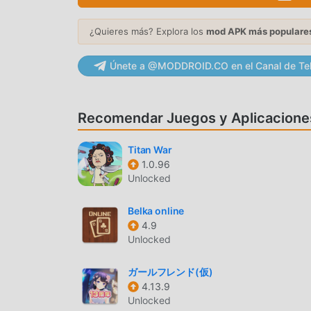
los juegos de card . Si desea descargar este j
grande del mundo, moddroid es su mejor opción.
¿Quieres más? Explora los
mod APK más populare
Bo1.10.7398gratis, sino que también proporcion
repetitiva en el juego, así que puedes concentra
Únete a @MODDROID.CO en el Canal de Te
promete que cualquier mod de Skip-Bo no cobrar
de instalación gratuita. Simplemente descargue
con un solo clic. ¡Qué estás esperando, descar
Recomendar Juegos y Aplicacione
JUGABILIDAD ÚNICA
Titan War
1.0.96
Skip-Bo Como un popular juego de card , su jug
Unlocked
en todo el mundo. A diferencia de los juegos tra
para principiantes, por lo que puedes comenzar f
Belka online
clásico card juegos Skip-Bo 1.10.7398. Al mis
4.9
Unlocked
los amantes de los juegos de la card , lo que l
juegos de la card de todo el mundo. ¿Qué está
ガールフレンド(仮)
los socios globales venga feliz
4.13.9
Unlocked
HERMOSA PANTALLA