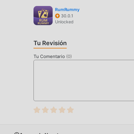
Al igual que los juegos tradicionales de card , S
RumRummy
30.0.1
personajes de alta calidad hacen que Skip-Bo a
Unlocked
tradicionales de card , Skip-Bo 1.10.7398 ha ad
Con tecnología más avanzada, la experiencia de
original de card , mejora al máximo la experien
Tu Revisión
móviles apk con excelente adaptabilidad, lo qu
disfrutar plenamente la felicidad que trae Skip
Tu Comentario
(
0
)
MODIFICACIÓN ÚNICA
El juego tradicional de card requiere que los 
riqueza/habilidad/habilidades en el juego, que e
tiempo, el proceso de acumulación será inevita
aparición de mods ha reescrito esta situación. A
""acumulación"" ligeramente aburrida. Los mods
a concentrarse en disfrutar la alegría del juego 
DESCARGAR AHORA