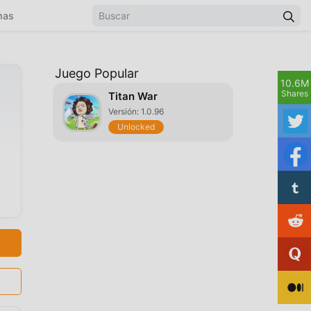
mas
Juego Popular
10.6M
Shares
Titan War
Versión: 1.0.96
Unlocked