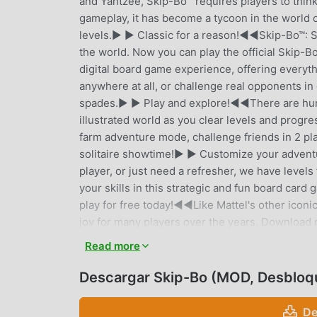
and Yahtzee, Skip-Bo™ requires players to think
gameplay, it has become a tycoon in the world o
levels.▶ ▶ Classic for a reason!◀◀Skip-Bo™: So
the world. Now you can play the official Skip-Bo
digital board game experience, offering everyth
anywhere at all, or challenge real opponents in
spades.▶ ▶ Play and explore!◀◀There are hundre
illustrated world as you clear levels and progr
farm adventure mode, challenge friends in 2 pl
solitaire showtime!▶ ▶ Customize your adventur
player, or just need a refresher, we have level
your skills in this strategic and fun board car
play for free today!◀◀Like Mattel's other icon
joy for many players over the years. Download n
anywhere!Follow us for more updates.Faceboo
Read more
www.instagram.com/skipbo_mobile/Youtube：h
Descargar Skip-Bo (MOD, Desbloq
SKIP-BO INTRODUCCIÓN
De
Skip-Bo Como un juego de card muy popular r