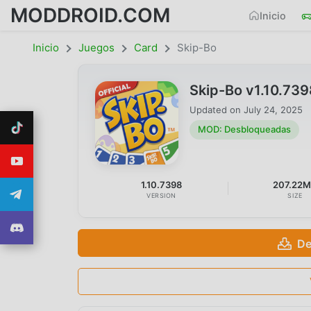
MODDROID.COM
Inicio
Inicio
Juegos
Card
Skip-Bo
Skip-Bo v1.10.73
Updated on
July 24, 2025
MOD: Desbloqueadas
1.10.7398
207.22
VERSION
SIZE
De