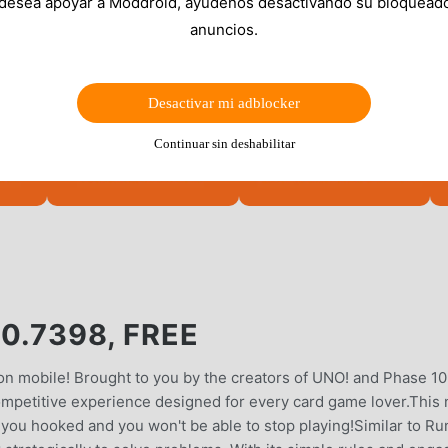
 desea apoyar a Moddroid, ayúdenos desactivando su bloquead
anuncios.
Desactivar mi adblocker
Continuar sin deshabilitar
0.7398, FREE
 on mobile! Brought to you by the creators of UNO! and Phase 10
competitive experience designed for every card game lover.This
et you hooked and you won't be able to stop playing!Similar to 