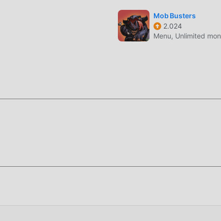
kip-Bo tiene un estilo artístico único, y sus gráficos, mapas y
Mob Busters
2.024
traiga a muchos card fanáticos, y en comparación con los juego
Menu, Unlimited mo
optado un motor virtual actualizado y ha realizado mejoras auda
 pantalla del juego ha mejorado mucho. Mientras conserva el es
cia sensorial del usuario, y hay muchos tipos diferentes de telé
e garantiza que todos los amantes de los juegos de card puedan
-Bo 1.10.7398
usuarios pasen mucho tiempo para acumular su
s tanto la característica como la diversión del juego, pero al m
blemente hace que la gente se sienta cansada, pero ahora, la
quí, no necesita gastar la mayor parte de su energía y repetir l
 pueden ayudarlo fácilmente a omitir este proceso, lo que lo a
en sí.