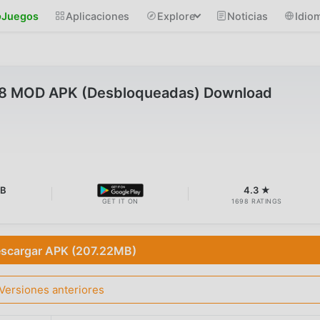
Juegos
Aplicaciones
Explore
Noticias
Idio
98 MOD APK (Desbloqueadas) Download
MB
4.3 ★
GET IT ON
1698 RATINGS
scargar APK (207.22MB)
Versiones anteriores