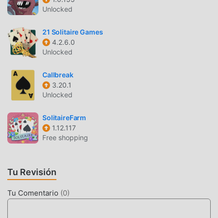
está esperando? Únase a moddroid y disfrute del juego
Unlocked
card con todos los socios globales venga feliz
21 Solitaire Games
HERMOSA PANTALLA
4.2.6.0
Unlocked
Al igual que los juegos tradicionales de card , Solitaire
Games tiene un estilo artístico único, y sus gráficos,
Callbreak
mapas y personajes de alta calidad hacen que Solitaire
3.20.1
Games atraiga a muchos card fanáticos, y en comparación
Unlocked
con los juegos tradicionales de card , Solitaire Games 0.0.6
ha adoptado un motor virtual actualizado y ha realizado
SolitaireFarm
1.12.117
mejoras audaces. Con tecnología más avanzada, la
Free shopping
experiencia de pantalla del juego ha mejorado mucho.
Mientras conserva el estilo original de card , mejora al
máximo la experiencia sensorial del usuario, y hay muchos
Tu Revisión
tipos diferentes de teléfonos móviles apk con excelente
adaptabilidad, lo que garantiza que todos los amantes de
Tu Comentario
(
0
)
los juegos de card puedan disfrutar plenamente la
felicidad que trae Solitaire Games 0.0.6