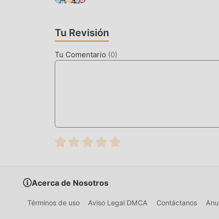
HERMOSA PANTALLA
Tu Revisión
Al igual que los juegos tradicionales de card , T
personajes de alta calidad hacen que Tute a Cu
Tu Comentario
(
0
)
juegos tradicionales de card , Tute a Cuatro 4.
audaces. Con tecnología más avanzada, la expe
conserva el estilo original de card , mejora al 
diferentes de teléfonos móviles apk con excele
juegos de card puedan disfrutar plenamente la f
MODIFICACIÓN ÚNICA
El juego tradicional de card requiere que los 
riqueza/habilidad/habilidades en el juego, que e
tiempo, el proceso de acumulación será inevita
Acerca de Nosotros
aparición de mods ha reescrito esta situación. A
""acumulación"" ligeramente aburrida. Los mods
Términos de uso
Aviso Legal DMCA
Contáctanos
Anun
a concentrarse en disfrutar la alegría del juego 