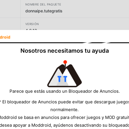
NOMBRE DEL PAQUETE
donnaipe.tutegratis
VERSIÓN
4.0.12
droid
DESARROLLADOR
Nosotros necesitamos tu ayuda
Don Naipe
TAMAÑO
15.38MB
Parece que estás usando un Bloqueador de Anuncios.
* El bloqueador de Anuncios puede evitar que descargue juego
normalmente.
oddroid se basa en anuncios para ofrecer juegos y MOD gratui
 desea apoyar a Moddroid, ayúdenos desactivando su bloquead