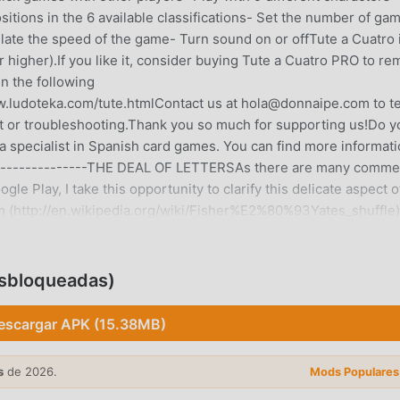
sitions in the 6 available classifications- Set the number of ga
late the speed of the game- Turn sound on or offTute a Cuatro 
or higher).If you like it, consider buying Tute a Cuatro PRO to r
in the following
www.ludoteka.com/tute.htmlContact us at hola@donnaipe.com to te
 or troubleshooting.Thank you so much for supporting us!Do y
 a specialist in Spanish card games. You can find more informat
-----------------THE DEAL OF LETTERSAs there are many comme
 Play, I take this opportunity to clarify this delicate aspect o
hm (http://en.wikipedia.org/wiki/Fisher%E2%80%93Yates_shuffle)
 no bias, that is, that there are no card combinations more likely
ly starting with the player who comes out. This does not preven
t this also happens in reality.Finally, we have no interest in pe
esbloqueadas)
 And for that I have to ensure that the card deal is fair (that's 
ial intelligence is good enough to play a challenge. There are al
escargar APK (15.38MB)
usted to suit your needs. I hope that with the Tute a Cuatro
ng. Thank you all for playing!
s
de 2026.
Mods Populares