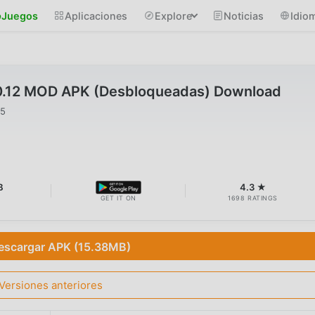
Juegos
Aplicaciones
Explore
Noticias
Idio
.0.12 MOD APK (Desbloqueadas) Download
25
B
4.3 ★
GET IT ON
1698 RATINGS
escargar APK (15.38MB)
Versiones anteriores