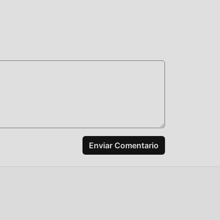
s y
oras
s
Enviar Comentario
ismo
a
yuda