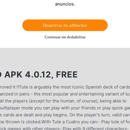
anuncios.
Desactivar mi adblocker
Continuar sin deshabilitar
APK 4.0.12, FREE
ed it !!Tute is arguably the most iconic Spanish deck of cards
anized in pairs - the most popular and entertaining variant of tu
ll the players (except for the human, of course), being able to
 multiplayer mode you can play with your friends or play quick g
e cards are dealt and play begins. On the player's turn, valid ca
be thrown is clicked.With Tute a Cuatro you can:- Play tute of f
quick games with other players- Play with 9 different characters-