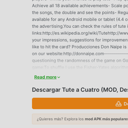
Achieve all 18 available achievements- Scale po
the songs, the double and see the points- Regu
available for any Android mobile or tablet (4.4 
the advertising.You can check the rules of tute 
links:http://es.wikipedia.org/wiki/Tutehttp://
your impressions, suggestions for improvement
like to hit the card? Producciones Don Naipe is
on our website:http://donnaipe.com---------
questioning the randomness of the game on Google
game:To shuffle I use the Fisher-Yates algorit
which is very efficient and ensures that there is
Read more
than others. Then the cards are dealt alternate
streaks from occurring, one way or the other, bu
Descargar Tute a Cuatro (MOD, D
losing, but having a good time with Tute a Cuatro.
use the Fisher-Yates algorithm) and that artific
D
various levels of difficulty so that it can be adj
multiplayer mode it will be even more entertaini
¿Quieres más? Explora los
mod APK más populare