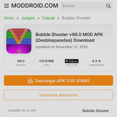
MODDROID.COM
Inicio
Juegos
Casual
Bubble Shooter
Bubble Shooter v96.0 MOD APK
(Desbloqueadas) Download
Updated on
November 21, 2025
96.0
110.91MB
4.3 ★
VERSION
SIZE
GET IT ON
1698 RATINGS
Descargar APK (110.91MB)
Versiones anteriores
Bubble Shooter
NOMBRE DE LA APP