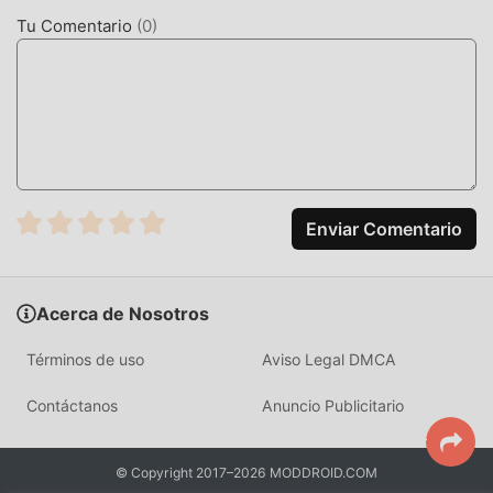
mapas y personajes de alta calidad hacen que Bubble
Tu Comentario
(
0
)
Shooter atraiga a muchos casual fanáticos, y en
comparación con los juegos tradicionales de casual ,
Bubble Shooter 123.0 ha adoptado un motor virtual
actualizado y ha realizado mejoras audaces. Con
tecnología más avanzada, la experiencia de pantalla del
juego ha mejorado mucho. Mientras conserva el estilo
original de casual , mejora al máximo la experiencia
sensorial del usuario, y hay muchos tipos diferentes de
Enviar Comentario
teléfonos móviles apk con excelente adaptabilidad, lo que
garantiza que todos los amantes de los juegos de casual
puedan disfrutar plenamente la felicidad que trae Bubble
Acerca de Nosotros
Shooter 123.0
Términos de uso
Aviso Legal DMCA
MODIFICACIÓN ÚNICA
Contáctanos
Anuncio Publicitario
El juego tradicional de casual requiere que los usuarios
pasen mucho tiempo para acumular su
© Copyright 2017–2026 MODDROID.COM
riqueza/habilidad/habilidades en el juego, que es tanto la