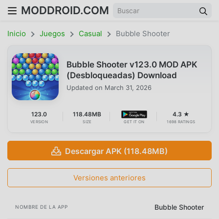
MODDROID.COM
Inicio
Juegos
Casual
Bubble Shooter
Bubble Shooter v123.0 MOD APK
(Desbloqueadas) Download
Updated on
March 31, 2026
123.0
118.48MB
4.3 ★
VERSION
SIZE
GET IT ON
1698 RATINGS
Descargar APK (118.48MB)
Versiones anteriores
Bubble Shooter
NOMBRE DE LA APP