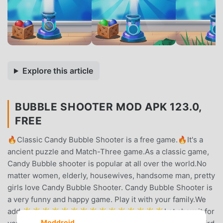
Explore this article
BUBBLE SHOOTER MOD APK 123.0,
FREE
🔥Classic Candy Bubble Shooter is a free game.🔥It's a
ancient puzzle and Match-Three game.As a classic game,
Candy Bubble shooter is popular at all over the world.No
matter women, elderly, housewives, handsome man, pretty
girls love Candy Bubble Shooter. Candy Bubble Shooter is
a very funny and happy game. Play it with your family.We
add 🌟🌟🌟🌟🌟🌟🌟🌟🌟🌟🌟🌟🌟🌟🌟Let show it for
Moddroid