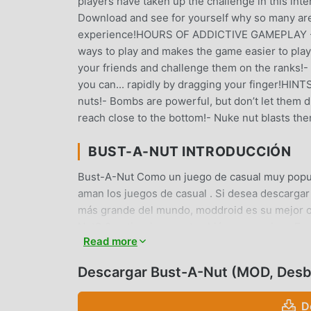
players have taken up the challenge in this int
Download and see for yourself why so many are g
experience!HOURS OF ADDICTIVE GAMEPLAY - De
ways to play and makes the game easier to play
your friends and challenge them on the ranks!- 
you can... rapidly by dragging your finger!HIN
nuts!- Bombs are powerful, but don’t let them d
reach close to the bottom!- Nuke nut blasts the
BUST-A-NUT INTRODUCCIÓN
Bust-A-Nut Como un juego de casual muy popul
aman los juegos de casual . Si desea descargar
más grande del mundo, moddroid es su mejor op
Nut3.8gratis, sino que también proporciona Fre
Read more
el juego, así que puedes concentrarte en disfru
cualquier mod de Bust-A-Nut no cobrará a los j
Descargar Bust-A-Nut (MOD, Des
instalación gratuita. Simplemente descargue el
un solo clic. ¡Qué estás esperando, descarga m
D