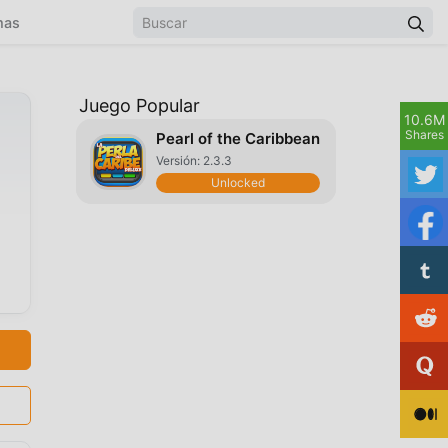
mas
Juego Popular
10.6M
Shares
Pearl of the Caribbean
Versión: 2.3.3
Unlocked