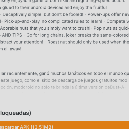
ensely enjoyable game of both skill and lightning-speed action.
lued to their android devices and enjoy the fruitful
ceptively simple, but don’t be fooled! - Power-ups offer ne
!- Pick-up-and-play, no complicated rules to learn! - Compete w
Adorable nuts that you simply want to crush!- Pop nuts as quic
TS AND TIPS - Go for long chains, joker breaks the same-colored
istract your attention! - Roast nut should only be used when th
m all away!
ar recientemente, ganó muchos fanáticos en todo el mundo q
 este juego, como el sitio de descarga de juegos gratuitos mod
ción. moddroid no solo te brinda la última versión deBust-A-
e mod gratis, ayudándote a ahorrar la tarea mecánica repetitiva
tar la alegría que trae el juego en sí. moddroid promete que
ugadores ninguna tarifa, y es 100% seguro, disponible y de
bloqueadas)
 cliente moddroid, puede descargar e instalar Bust-A-Nut 3.8 c
oddroid y juega!
escargar APK (13.51MB)