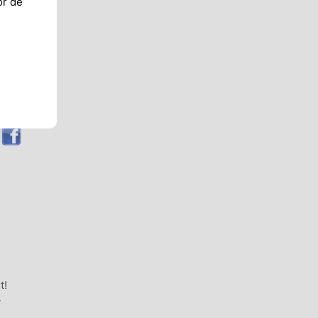
or de
t!
y