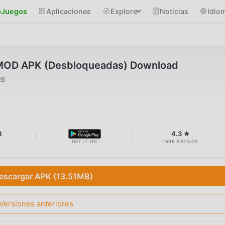
Juegos
Aplicaciones
Explore
Noticias
Idio
 MOD APK (Desbloqueadas) Download
26
B
4.3 ★
GET IT ON
1698 RATINGS
escargar APK (13.51MB)
Versiones anteriores