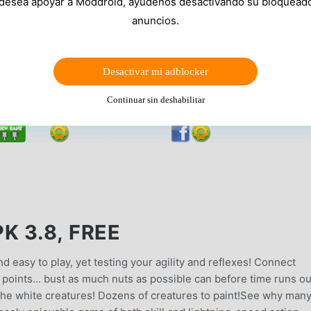
 desea apoyar a Moddroid, ayúdenos desactivando su bloquead
anuncios.
Desactivar mi adblocker
Continuar sin deshabilitar
 3.8, FREE
nd easy to play, yet testing your agility and reflexes! Connect
oints... bust as much nuts as possible can before time runs ou
 the white creatures! Dozens of creatures to paint!See why man