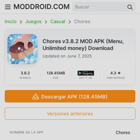
MODDROID.COM
Inicio
Juegos
Casual
Chores
Chores v3.8.2 MOD APK (Menu,
Unlimited money) Download
Updated on
June 7, 2025
3.8.2
128.45MB
4.3 ★
VERSION
SIZE
GET IT ON
1698 RATINGS
Descargar APK (128.45MB)
Versiones anteriores
Chores
NOMBRE DE LA APP