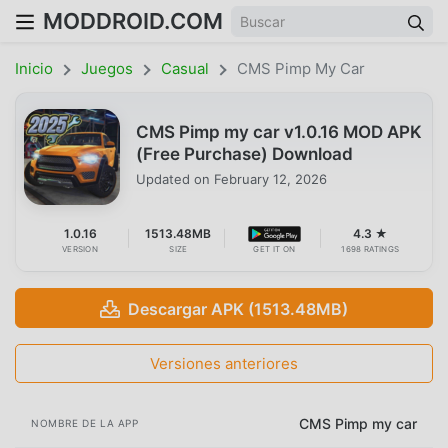
MODDROID.COM
Inicio
Juegos
Casual
CMS Pimp My Car
CMS Pimp my car v1.0.16 MOD APK
(Free Purchase) Download
Updated on
February 12, 2026
1.0.16
1513.48MB
4.3 ★
VERSION
SIZE
GET IT ON
1698 RATINGS
Descargar APK (1513.48MB)
Versiones anteriores
CMS Pimp my car
NOMBRE DE LA APP