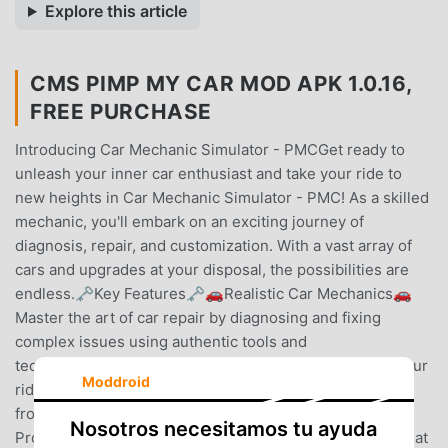
Explore this article
CMS PIMP MY CAR MOD APK 1.0.16,
FREE PURCHASE
Introducing Car Mechanic Simulator - PMCGet ready to
unleash your inner car enthusiast and take your ride to
new heights in Car Mechanic Simulator - PMC! As a skilled
mechanic, you'll embark on an exciting journey of
diagnosis, repair, and customization. With a vast array of
cars and upgrades at your disposal, the possibilities are
endless.🗝️Key Features🗝️🚗Realistic Car Mechanics🚗
Master the art of car repair by diagnosing and fixing
complex issues using authentic tools and
techniques.✨Customization Paradise✨ Personalize your
Moddroid
ride with a wide range of interior and exterior upgrades,
from wheels to spoilers, and exhausts to engines.🔧
Nosotros necesitamos tu ayuda
Project-based Challenges🔧Take on exciting projects that