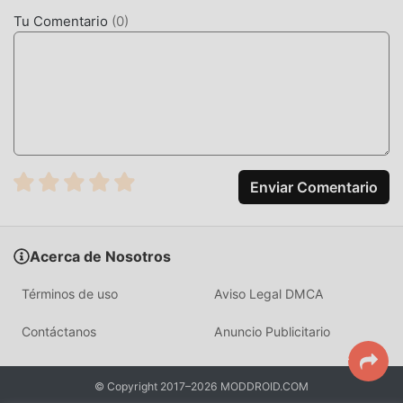
Tu Comentario
(
0
)
JUGABILIDAD ÚNICA
Cooking Cats : idle Tycoon Como un popular juego de
casual , su jugabilidad única lo ha ayudado a ganar una
gran cantidad de fanáticos en todo el mundo. A diferencia
de los juegos tradicionales de casual , en Cooking Cats :
idle Tycoon, solo necesitas pasar por el tutorial para
principiantes, por lo que puedes comenzar fácilmente todo
Enviar Comentario
el juego y disfrutar de la alegría que brinda el clásico
casual juegos Cooking Cats : idle Tycoon 19. Al mismo
tiempo, moddroid ha creado especialmente una plataforma
Acerca de Nosotros
para los amantes de los juegos de la casual , lo que le
permite comunicarse y compartir con todos los amantes
Términos de uso
Aviso Legal DMCA
de los juegos de la casual de todo el mundo. ¿Qué está
esperando? Únase a moddroid y disfrute del juego casual
Contáctanos
Anuncio Publicitario
con todos los socios globales venga feliz
HERMOSA PANTALLA
© Copyright 2017–2026 MODDROID.COM