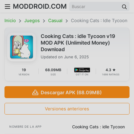
MODDROID.COM
Inicio
Juegos
Casual
Cooking Cats : Idle Tycoon
Cooking Cats : idle Tycoon v19
MOD APK (Unlimited Money)
Download
Updated on
June 6, 2025
19
68.09MB
4.3 ★
VERSION
SIZE
GET IT ON
1698 RATINGS
Descargar APK (68.09MB)
Versiones anteriores
Cooking Cats : idle Tycoon
NOMBRE DE LA APP