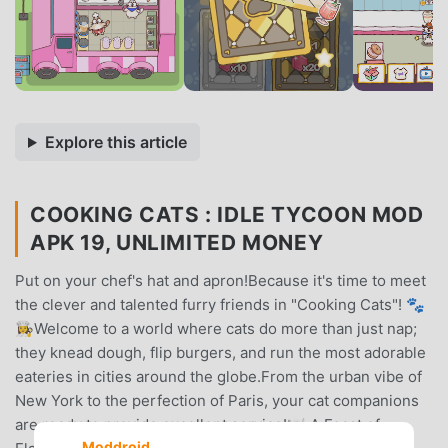
Explore this article
COOKING CATS : IDLE TYCOON MOD
APK 19, UNLIMITED MONEY
Put on your chef's hat and apron!Because it's time to meet
the clever and talented furry friends in "Cooking Cats"! 🐾
👩‍🍳Welcome to a world where cats do more than just nap;
they knead dough, flip burgers, and run the most adorable
eateries in cities around the globe.From the urban vibe of
New York to the perfection of Paris, your cat companions
are ready to provide excellent service!🍽️ A Feast of
Moddroid