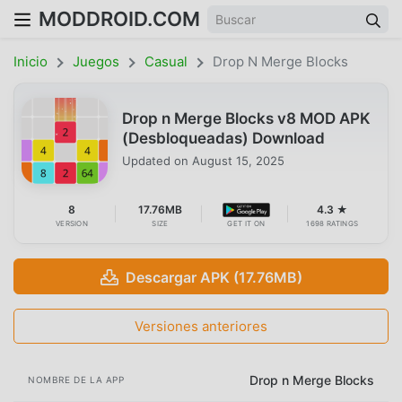
MODDROID.COM
Inicio
Juegos
Casual
Drop N Merge Blocks
Drop n Merge Blocks v8 MOD APK
(Desbloqueadas) Download
Updated on
August 15, 2025
8
17.76MB
4.3 ★
VERSION
SIZE
GET IT ON
1698 RATINGS
Descargar APK (17.76MB)
Versiones anteriores
Drop n Merge Blocks
NOMBRE DE LA APP