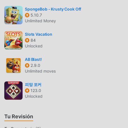
Construcción de bases
— Construye y mejora muros,
cuarteles y torres defensivas para resistir oleadas de
SpongeBob - Krusty Cook Off
invasores hostiles.
5.10.7
Unlimited Money
Sistema de héroes
— Desbloquea comandantes
legendarios con habilidades especiales que pueden
Slots Vacation
cambiar el rumbo de una batalla perdida mediante
84
daño de área o potenciadores (buffs).
Unlocked
PROGRESIÓN DE CAMPAÑA
AB Blast!
2.9.0
Batallas basadas en rompecabezas
— Resuelve
Unlimited moves
desafíos tácticos donde el entorno, como acantilados
o agua, determina el éxito de la colocación de tus
피망 포커
tropas.
123.0
Unlocked
Dificultad dinámica
— Enfréntate a formaciones
enemigas cada vez más complejas que requieren
técnicas de dibujo precisas y una toma de decisiones
Tu Revisión
rápida.