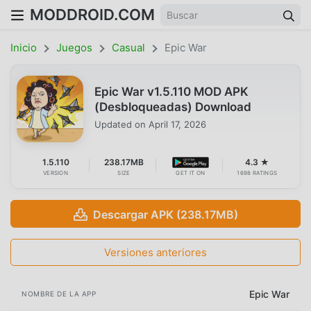
MODDROID.COM
Inicio
Juegos
Casual
Epic War
Epic War v1.5.110 MOD APK
(Desbloqueadas) Download
Updated on
April 17, 2026
1.5.110
238.17MB
4.3 ★
VERSION
SIZE
GET IT ON
1698 RATINGS
Descargar APK (238.17MB)
Versiones anteriores
Epic War
NOMBRE DE LA APP