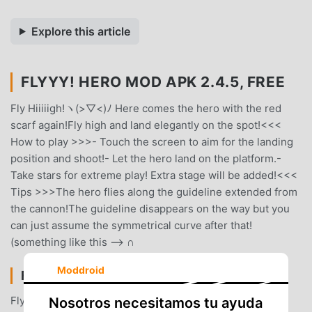
Explore this article
FLYYY! HERO MOD APK 2.4.5, FREE
Fly Hiiiiigh!ヽ(>▽<)ﾉ Here comes the hero with the red
scarf again!Fly high and land elegantly on the spot!<<<
How to play >>>- Touch the screen to aim for the landing
position and shoot!- Let the hero land on the platform.-
Take stars for extreme play! Extra stage will be added!<<<
Tips >>>The hero flies along the guideline extended from
the cannon!The guideline disappears on the way but you
can just assume the symmetrical curve after that!
(something like this --> ∩
Moddroid
FLYYY! HERO INTRODUCCIÓN
Flyyy! Hero Como un juego de casual muy popular
Nosotros necesitamos tu ayuda