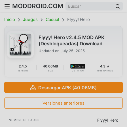
MODDROID.COM
Inicio
Juegos
Casual
Flyyy! Hero
Flyyy! Hero v2.4.5 MOD APK
(Desbloqueadas) Download
Updated on
July 25, 2025
2.4.5
40.06MB
4.3 ★
VERSION
SIZE
GET IT ON
1698 RATINGS
Descargar APK (40.06MB)
Versiones anteriores
Flyyy! Hero
NOMBRE DE LA APP