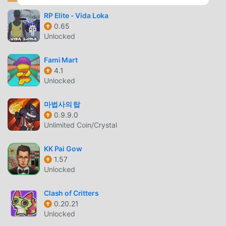
jugabilidad única lo ha ayudado a ganar una gran cantidad
de fanáticos en todo el mundo. A diferencia de los juegos
RP Elite - Vida Loka
tradicionales de casual , en Flyyy! Hero, solo necesitas
0.65
Unlocked
pasar por el tutorial para principiantes, por lo que puedes
comenzar fácilmente todo el juego y disfrutar de la alegría
Fami Mart
que brinda el clásico casual juegos Flyyy! Hero 2.4.5. Al
4.1
mismo tiempo, moddroid ha creado especialmente una
Unlocked
plataforma para los amantes de los juegos de la casual , lo
que le permite comunicarse y compartir con todos los
마법사의 탑
amantes de los juegos de la casual de todo el mundo.
0.9.9.0
¿Qué está esperando? Únase a moddroid y disfrute del
Unlimited Coin/Crystal
juego casual con todos los socios globales venga feliz
KK Pai Gow
HERMOSA PANTALLA
1.57
Unlocked
Al igual que los juegos tradicionales de casual , Flyyy! Hero
tiene un estilo artístico único, y sus gráficos, mapas y
Clash of Critters
personajes de alta calidad hacen que Flyyy! Hero atraiga a
0.20.21
muchos casual fanáticos, y en comparación con los juegos
Unlocked
tradicionales de casual , Flyyy! Hero 2.4.5 ha adoptado un