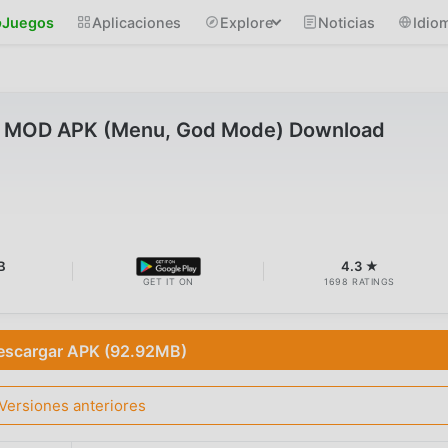
Juegos
Aplicaciones
Explore
Noticias
Idio
.0 MOD APK (Menu, God Mode) Download
B
4.3 ★
GET IT ON
1698 RATINGS
escargar APK (92.92MB)
Versiones anteriores