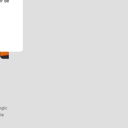
or de
egic
le