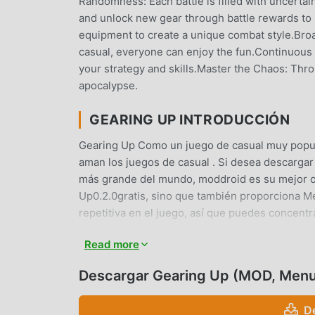
Randomness: Each battle is filled with uncerta
and unlock new gear through battle rewards to
equipment to create a unique combat style.Broad
casual, everyone can enjoy the fun.Continuous 
your strategy and skills.Master the Chaos: Throu
apocalypse.
GEARING UP INTRODUCCIÓN
Gearing Up Como un juego de casual muy popul
aman los juegos de casual . Si desea descargar
más grande del mundo, moddroid es su mejor op
Up0.2.0gratis, sino que también proporciona M
repetitiva en el juego, así que puedes concentra
promete que cualquier mod de Gearing Up no cob
Read more
y de instalación gratuita. Simplemente descarg
con un solo clic. ¡Qué estás esperando, descar
Descargar Gearing Up (MOD, Men
JUGABILIDAD ÚNICA
D