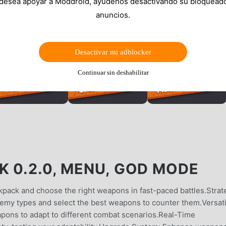
 desea apoyar a Moddroid, ayúdenos desactivando su bloquead
anuncios.
Desactivar mi adblocker
Continuar sin deshabilitar
K 0.2.0, MENU, GOD MODE
ckpack and choose the right weapons in fast-paced battles.Strat
nemy types and select the best weapons to counter them.Versati
apons to adapt to different combat scenarios.Real-Time