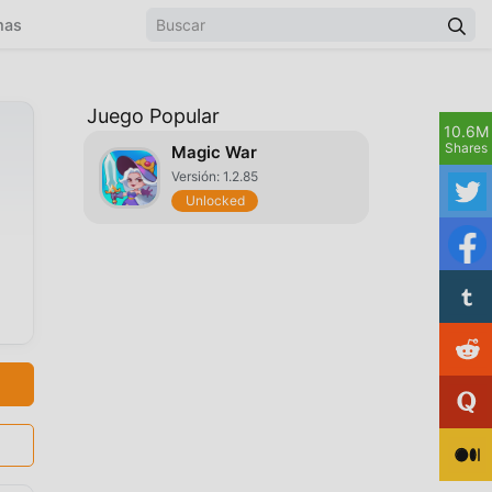
mas
Juego Popular
10.6M
Shares
Magic War
Versión: 1.2.85
Unlocked