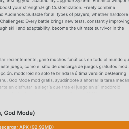
inty, testing your adaptability.Upgrade System: Enhance weapon
 boost your strength.High Customization: Freely combine
 Audience: Suitable for all types of players, whether hardcore
Challenges: Every battle brings new tests, constantly improvin
gh skill and adaptability, become the ultimate survivor in the
ar recientemente, ganó muchos fanáticos en todo el mundo q
 este juego, como el sitio de descarga de juegos gratuitos mod
ción. moddroid no solo te brinda la última versión deGearing
enu, God Mode mod gratis, ayudándote a ahorrar la tarea mecán
rte en disfrutar la alegría que trae el juego en sí. moddroid
rará a los jugadores ninguna tarifa, y es 100% seguro, dispon
ue el cliente moddroid, puede descargar e instalar Gearing Up 0
ga moddroid y juega!
u, God Mode)
escargar APK (92.92MB)