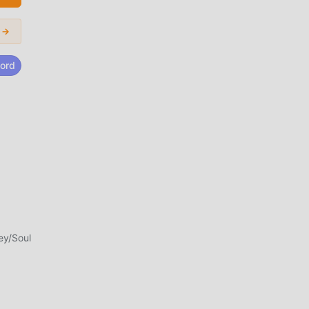
 →
ente
ord
dos
el
s y
ras
s
ey/Soul
s