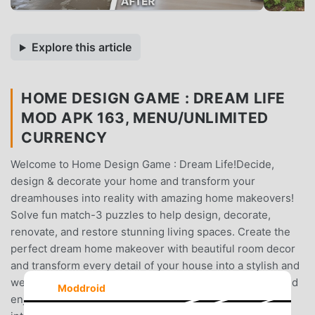
Explore this article
HOME DESIGN GAME : DREAM LIFE
MOD APK 163, MENU/UNLIMITED
CURRENCY
Welcome to Home Design Game : Dream Life!Decide,
design & decorate your home and transform your
dreamhouses into reality with amazing home makeovers!
Solve fun match-3 puzzles to help design, decorate,
renovate, and restore stunning living spaces. Create the
perfect dream home makeover with beautiful room decor
and transform every detail of your house into a stylish and
welcoming masterpiece. Unleash your inner designer and
Moddroid
enjoy a seamless fusion of strategic puzzle-solving and