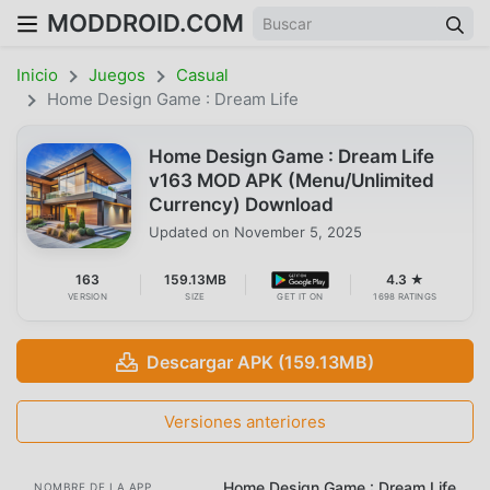
MODDROID.COM
Inicio
Juegos
Casual
Home Design Game : Dream Life
Home Design Game : Dream Life
v163 MOD APK (Menu/Unlimited
Currency) Download
Updated on
November 5, 2025
163
159.13MB
4.3 ★
VERSION
SIZE
GET IT ON
1698 RATINGS
Descargar APK (159.13MB)
Versiones anteriores
Home Design Game : Dream Life
NOMBRE DE LA APP