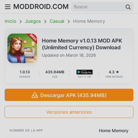
MODDROID.COM
Inicio
Juegos
Casual
Home Memory
Home Memory v1.0.13 MOD APK
(Unlimited Currency) Download
Updated on
March 18, 2026
1.0.13
435.94MB
4.3 ★
VERSION
SIZE
GET IT ON
1698 RATINGS
Descargar APK (435.94MB)
Versiones anteriores
Home Memory
NOMBRE DE LA APP