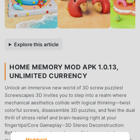
Explore this article
HOME MEMORY MOD APK 1.0.13,
UNLIMITED CURRENCY
Unlock an immersive new world of 3D screw puzzles!
Screwscapes 3D invites you to step into a realm where
mechanical aesthetics collide with logical thinking—twist
colorful screws, disassemble 3D puzzles, and feel the dual
thrill of stress relief and brain-teasing right at your
fingertips!Core Gameplay:-3D Stereo Deconstruction:
Rotate perspectives to explore multi-layer nested
Moddroid