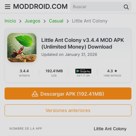
MODDROID.COM
Inicio
Juegos
Casual
Little Ant Colony
Little Ant Colony v3.4.4 MOD APK
(Unlimited Money) Download
Updated on
January 31, 2026
3.4.4
192.41MB
4.3 ★
VERSION
SIZE
GET IT ON
1698 RATINGS
Descargar APK (192.41MB)
Versiones anteriores
Little Ant Colony
NOMBRE DE LA APP